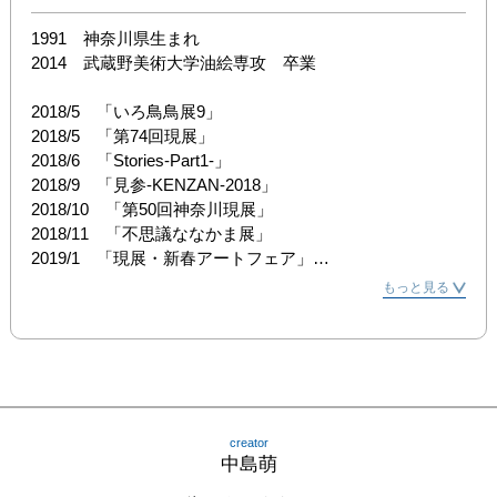
1991　神奈川県生まれ

2014　武蔵野美術大学油絵専攻　卒業

2018/5　「いろ鳥鳥展9」

2018/5　「第74回現展」

2018/6　「Stories-Part1-」

2018/9　「見参-KENZAN-2018」

2018/10　「第50回神奈川現展」

2018/11　「不思議ななかま展」

2019/1　「現展・新春アートフェア」

2019/2　「さえずり展」

もっと見る
2019/3　「神奈川現展早春展」

2019/5　「第75回現展」

他多数参加
creator
中島萌