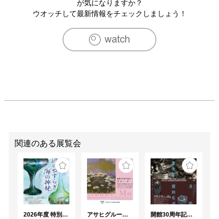
が気になりますか？
ウオッチして最新情報をチェックしましょう！
関連のある展覧会
2026年度 特別展「ガレとドーム、アール･ヌーヴォーのガラス 水辺のやすらぎ、海の神秘」
アサヒグループ大山崎山荘美術館 開館30周年記念展「没後100年 クロード・モネ」
開館30周年記念 山本爲三郎・河井寬次郎没後60年記念 「共鳴 河井寬次郎 × 濱田庄司 ー山本爲三郎コレクションより」