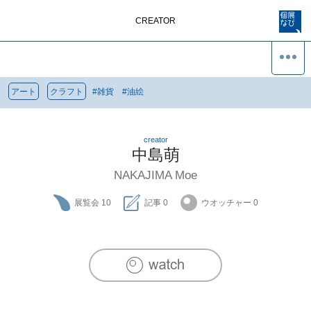
CREATOR
アート
クラフト
#
雑貨
#
油絵
creator
中島萌
NAKAJIMA Moe
展覧会
10
記事
0
ウオッチャー
0