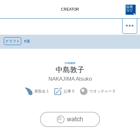
CREATOR
クラフト
#
漆
creator
中島敦子
NAKAJIMA Atsuko
展覧会
1
記事
0
ウオッチャー
0