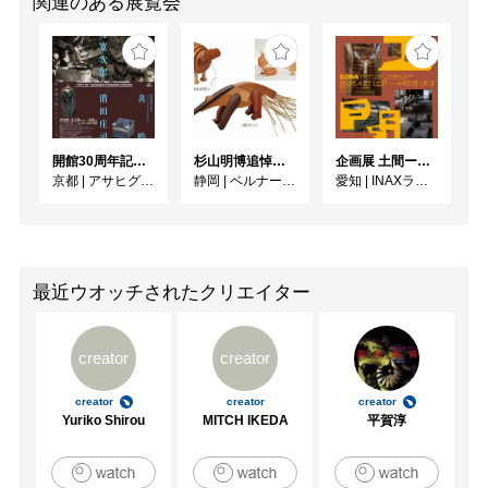
関連のある展覧会
開館30周年記念 山本爲三郎・河井寬次郎没後60年記念 「共鳴 河井寬次郎 × 濱田庄司 ー山本爲三郎コレクションより」
杉山明博追悼展 木とわたし―木工の妙技と美術教育
企画展 土間ーつくって、つかって、再発見ー
京都
|
アサヒグループ大山崎山荘美術館
静岡
|
ベルナール・ビュフェ美術館
愛知
|
INAXライブミュージアム
最近ウオッチされたクリエイター
creator
creator
creator
creator
creator
Yuriko Shirou
MITCH IKEDA
平賀淳