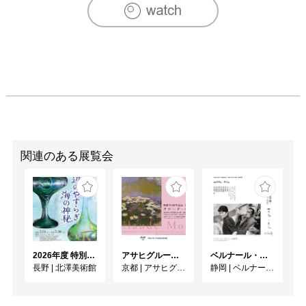
関連のある展覧会
2026年度 特別展「ガレとドーム、アール･ヌーヴォーのガラス 水辺のやすらぎ、海の神秘」
アサヒグループ大山崎山荘美術館 開館30周年記念展「没後100年 クロード・モネ」
ベルナール・ビュフェと写真 ーカメラがとらえたビュフェとその時代、そして21 世紀へ
長野
|
北澤美術館
京都
|
アサヒグループ大山崎山荘美術館
静岡
|
ベルナール・ビュフェ美術館