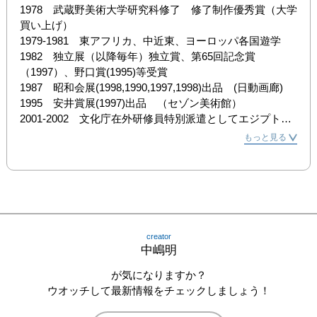
1978　武蔵野美術大学研究科修了　修了制作優秀賞（大学
買い上げ）

1979-1981　東アフリカ、中近東、ヨーロッパ各国遊学

1982　独立展（以降毎年）独立賞、第65回記念賞
（1997）、野口賞(1995)等受賞

1987　昭和会展(1998,1990,1997,1998)出品　(日動画廊)

1995　安井賞展(1997)出品　（セゾン美術館）

2001-2002　文化庁在外研修員特別派遣としてエジプトに
滞在

もっと見る
2007-2008　文化庁在外派遣研修員40年記念『旅』展出
品　（国立新美術館）

2009　『EVOLUTION16』展(2010)　日本橋•大阪•名古
屋、高島屋出品

　　　　静岡県文化奨励賞受賞

その他　個展、グループ展多数

creator
中嶋明
現在　独立美術協会会員
が気になりますか？
ウオッチして最新情報をチェックしましょう！