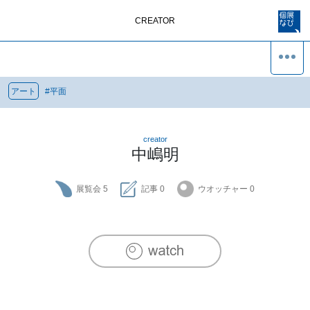
CREATOR
アート
#
平面
creator
中嶋明
展覧会
5
記事
0
ウオッチャー
0