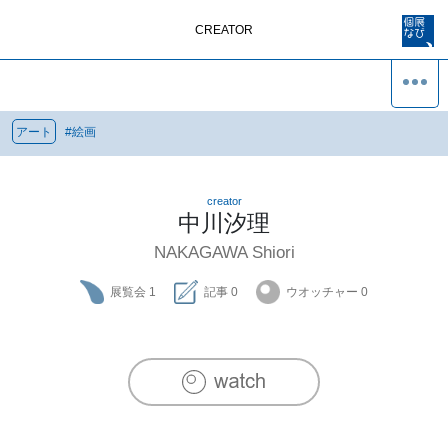
CREATOR
アート
#
絵画
creator
中川汐理
NAKAGAWA Shiori
展覧会
1
記事
0
ウオッチャー
0