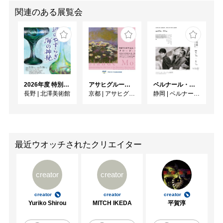
関連のある展覧会
2026年度 特別展「ガレとドーム、アール･ヌーヴォーのガラス 水辺のやすらぎ、海の神秘」
アサヒグループ大山崎山荘美術館 開館30周年記念展「没後100年 クロード・モネ」
ベルナール・ビュフェと写真 ーカメラがとらえたビュフェとその時代、そして21 世紀へ
長野
|
北澤美術館
京都
|
アサヒグループ大山崎山荘美術館
静岡
|
ベルナール・ビュフェ美術館
最近ウオッチされたクリエイター
creator
creator
creator
creator
creator
Yuriko Shirou
MITCH IKEDA
平賀淳