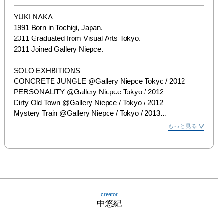
YUKI NAKA

1991 Born in Tochigi, Japan.

2011 Graduated from Visual Arts Tokyo.

2011 Joined Gallery Niepce.

SOLO EXHBITIONS

CONCRETE JUNGLE @Gallery Niepce Tokyo / 2012

PERSONALITY @Gallery Niepce Tokyo / 2012

Dirty Old Town @Gallery Niepce / Tokyo / 2012

Mystery Train @Gallery Niepce / Tokyo / 2013

AUTUMN LEAVES @Gallery Niepce / Tokyo / 2014

もっと見る
Lonesome Train @Gallery Niepce / Tokyo / 2014

Dawn of the Purple @Gallery Niepce / Tokyo / 2014

AUTUMN LEAVES 2 @Gallery Niepce / Tokyo / 2016

GROUP EXHBITIONS

YOUNG PORTFOLIO 2015 @Kiyosato Museum 
creator
Photographic Arts  / 2016

中悠紀
YOUNG PORTFOLIO 2016 @Kiyosato Museum 