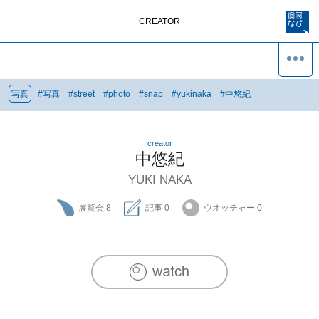
CREATOR
写真
#
写真
#
street
#
photo
#
snap
#
yukinaka
#
中悠紀
creator
中悠紀
YUKI NAKA
展覧会
8
記事
0
ウオッチャー
0