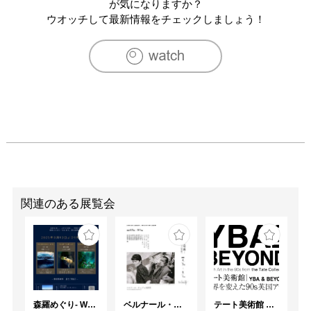
Photographic Arts  / 2017
が気になりますか？
ウオッチして最新情報をチェックしましょう！
関連のある展覧会
森羅めぐり- Wandering in Shinra -
ベルナール・ビュフェと写真 ーカメラがとらえたビュフェとその時代、そして21 世紀へ
テート美術館 ― YBA & BEYOND 世界を変えた90s英国アート