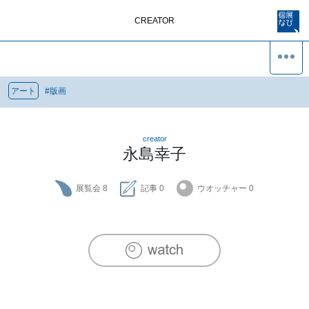
CREATOR
アート
#
版画
creator
永島幸子
展覧会
8
記事
0
ウオッチャー
0