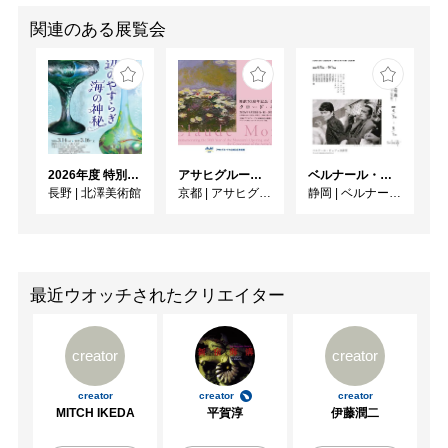
関連のある展覧会
2026年度 特別展「ガレとドーム、アール･ヌーヴォーのガラス 水辺のやすらぎ、海の神秘」
アサヒグループ大山崎山荘美術館 開館30周年記念展「没後100年 クロード・モネ」
ベルナール・ビュフェと写真 ーカメラがとらえたビュフェとその時代、そして21 世紀へ
長野
|
北澤美術館
京都
|
アサヒグループ大山崎山荘美術館
静岡
|
ベルナール・ビュフェ美術館
最近ウオッチされたクリエイター
creator
creator
creator
creator
creator
MITCH IKEDA
平賀淳
伊藤潤二