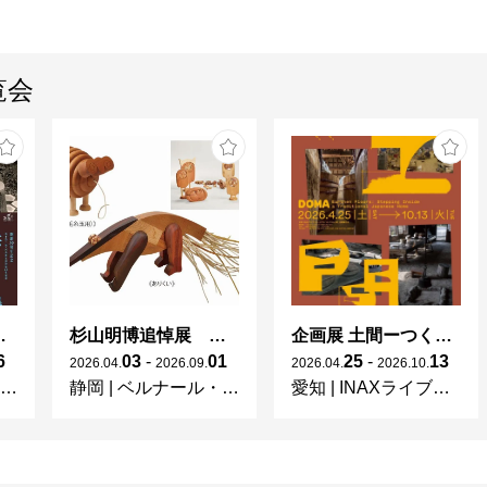
覧会
 × 濱田庄司 ー山本爲三郎コレクションより」
杉山明博追悼展 木とわたし―木工の妙技と美術教育
企画展 土間ーつくって、つかって、再発見ー
6
03
-
01
25
-
13
2026
.
04
.
2026
.
09
.
2026
.
04
.
2026
.
10
.
静岡
|
ベルナール・ビュフェ美術館
愛知
|
INAXライブミュージアム