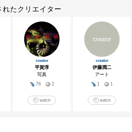
されたクリエイター
creator
creator
creator
平賀淳
伊藤潤二
写真
アート
76
2
1
1