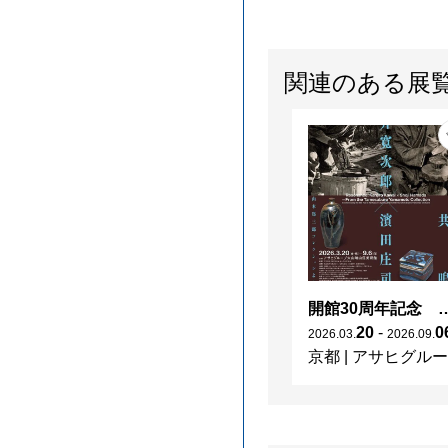
関連のある展
開館30周年記念 山本爲三郎・河井寬次郎没後60年記念 「共鳴 河井寬次郎
20
-
0
2026
.
03
.
2026
.
09
.
京都
|
アサヒグループ大山崎山荘美術館