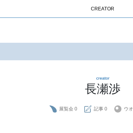
CREATOR
creator
長瀬渉
展覧会
0
記事
0
ウ