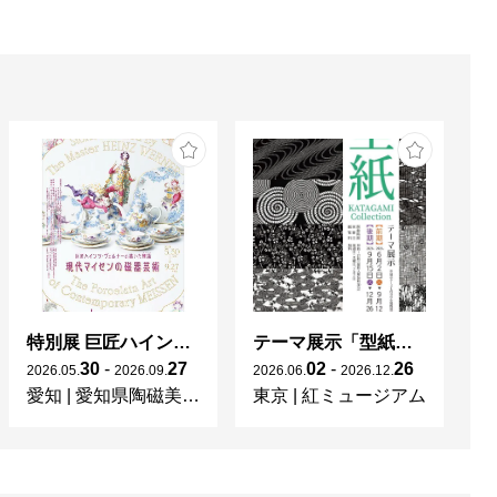
特別展 巨匠ハインツ・ヴェルナーの描いた物語（メルヘン） ー現代マイセンの磁器芸術ー
テーマ展示「型紙 KATAGAMI Collection」
30
-
27
02
-
26
2026
.
05
.
2026
.
09
.
2026
.
06
.
2026
.
12
.
20
愛知
|
愛知県陶磁美術館
東京
|
紅ミュージアム
宮