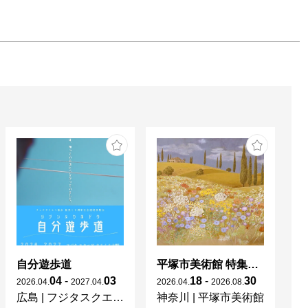
自分遊歩道
平塚市美術館 特集展 花の表現、その多様性／特別展示 新収蔵品展
04
-
03
18
-
30
2026
.
04
.
2027
.
04
.
2026
.
04
.
2026
.
08
.
20
広島
|
フジタスクエアまるくる大野
神奈川
|
平塚市美術館
京