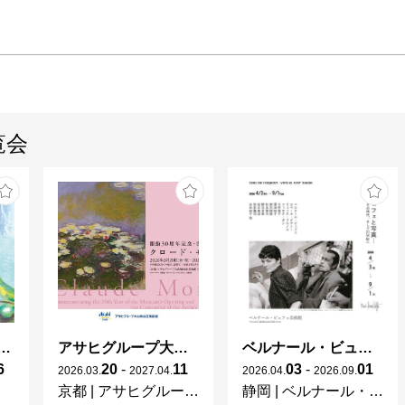
覧会
ガレとドーム、アール･ヌーヴォーのガラス 水辺のやすらぎ、海の神秘」
アサヒグループ大山崎山荘美術館 開館30周年記念展「没後100年 クロード・モネ」
ベルナール・ビュフェと写真 ーカメラがとらえたビュフェとその時代、そして21 世紀へ
6
20
-
11
03
-
01
2026
.
03
.
2027
.
04
.
2026
.
04
.
2026
.
09
.
京都
|
アサヒグループ大山崎山荘美術館
静岡
|
ベルナール・ビュフェ美術館