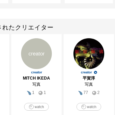
されたクリエイター
creator
creator
creator
MITCH IKEDA
平賀淳
写真
写真
1
1
77
2