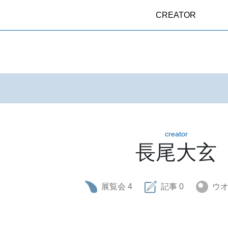
CREATOR
creator
長尾大玄
展覧会
4
記事
0
ウ