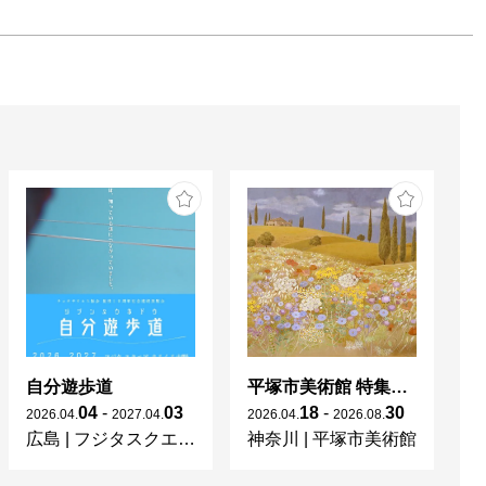
自分遊歩道
平塚市美術館 特集展 花の表現、その多様性／特別展示 新収蔵品展
04
-
03
18
-
30
2026
.
04
.
2027
.
04
.
2026
.
04
.
2026
.
08
.
20
広島
|
フジタスクエアまるくる大野
神奈川
|
平塚市美術館
京