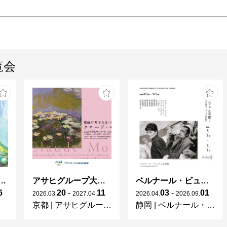
覧会
ガレとドーム、アール･ヌーヴォーのガラス 水辺のやすらぎ、海の神秘」
アサヒグループ大山崎山荘美術館 開館30周年記念展「没後100年 クロード・モネ」
ベルナール・ビュフェと写真 ーカメラがとらえたビュフェとその時代、そして21 世紀へ
6
20
-
11
03
-
01
2026
.
03
.
2027
.
04
.
2026
.
04
.
2026
.
09
.
京都
|
アサヒグループ大山崎山荘美術館
静岡
|
ベルナール・ビュフェ美術館