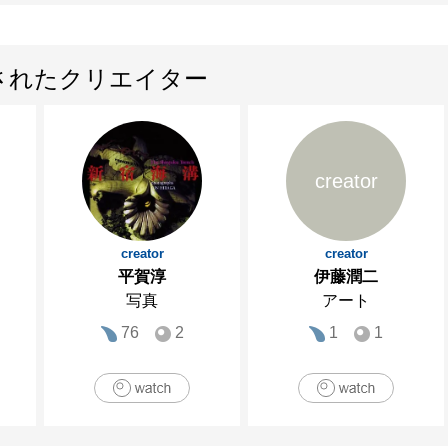
されたクリエイター
creator
creator
creator
平賀淳
伊藤潤二
写真
アート
76
2
1
1