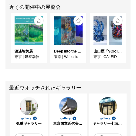
近くの開催中の展覧会
渡邊智美展
Deep into the Blue―蒼の深層へ：木梨アイネ、名坂千吉郎、猪熊克芳
⼭⼝歴「VORTEX」
東京
|
銀座幸伸ギャラリー
東京
|
Whitestone Gallery
東京
|
CALEIDO GINZA THE HUB
最近ウオッチされたギャラリー
gallery
gallery
gallery
弘重ギャラリー
東京国立近代美術館
ギャラリー七面坂途中