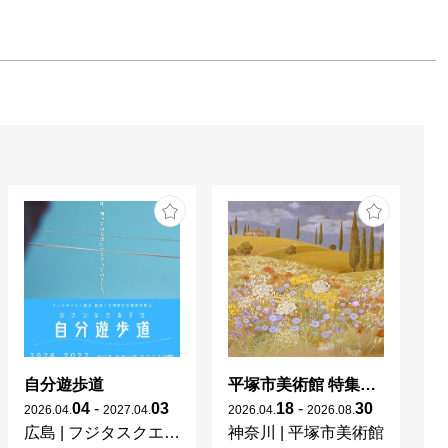
自分遊歩道
平塚市美術館 特集展 花の表現、その多様性／特別展示 新収蔵品展
04
-
03
18
-
30
2026
.
04
.
2027
.
04
.
2026
.
04
.
2026
.
08
.
20
広島
|
フジタスクエアまるくる大野
神奈川
|
平塚市美術館
京