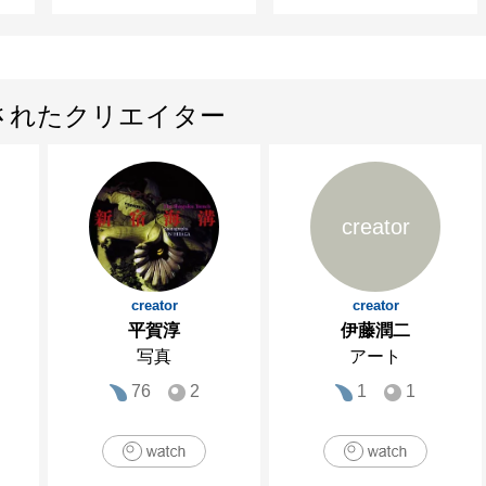
されたクリエイター
creator
creator
creator
平賀淳
伊藤潤二
写真
アート
76
2
1
1