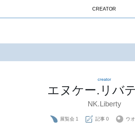
CREATOR
creator
エヌケー.リバ
NK.Liberty
展覧会
1
記事
0
ウ