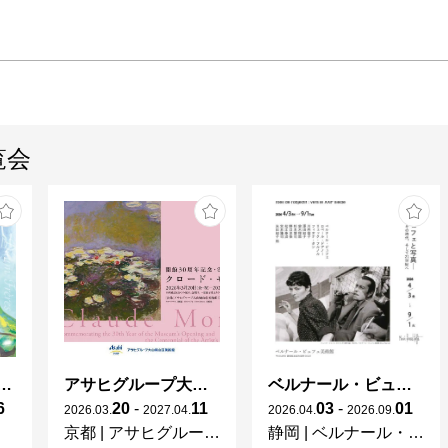
覧会
ガレとドーム、アール･ヌーヴォーのガラス 水辺のやすらぎ、海の神秘」
アサヒグループ大山崎山荘美術館 開館30周年記念展「没後100年 クロード・モネ」
ベルナール・ビュフェと写真 ーカメラがとらえたビュフェとその時代、そして21 世紀へ
6
20
-
11
03
-
01
2026
.
03
.
2027
.
04
.
2026
.
04
.
2026
.
09
.
京都
|
アサヒグループ大山崎山荘美術館
静岡
|
ベルナール・ビュフェ美術館