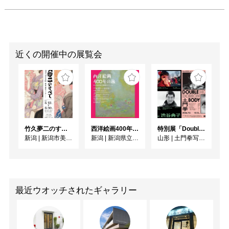
近くの開催中の展覧会
竹久夢二のすべて 画家は詩人でデザイナー
西洋絵画400年の旅 ー珠玉の東京富士美術館コレクション
特別展「Double Body ー 細江英公と土門拳」 ／ 同時開催 KDMoP Photo Selection 渋谷典子「竹の子族 / 映画の人びと」
新潟
|
新潟市美術館
新潟
|
新潟県立近代美術館
山形
|
土門拳写真美術館
最近ウオッチされたギャラリー