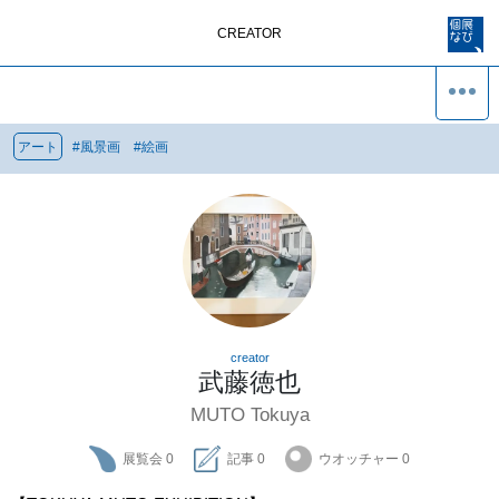
CREATOR
アート
#
風景画
#
絵画
creator
武藤徳也
MUTO Tokuya
展覧会
0
記事
0
ウオッチャー
0