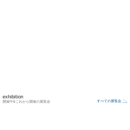
●丸の内の秋

●富士見槽

●迎賓館

●東尋坊

exhibition
すべての展覧会
開催中&これから開催の展覧会