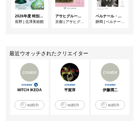
2026年度 特別展「ガレとドーム、アール･ヌーヴォーのガラス 水辺のやすらぎ、海の神秘」
アサヒグループ大山崎山荘美術館 開館30周年記念展「没後100年 クロード・モネ」
ベルナール・ビュフェと写真 ーカメラがとらえたビュフェとその時代、そして21 世紀へ
長野
|
北澤美術館
京都
|
アサヒグループ大山崎山荘美術館
静岡
|
ベルナール・ビュフェ美術館
最近ウオッチされたクリエイター
creator
creator
creator
creator
creator
MITCH IKEDA
平賀淳
伊藤潤二