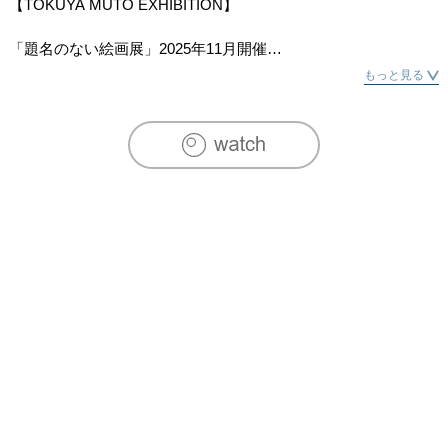
【TOKUYA MUTO EXHIBITION】

「題名のない絵画展」2025年11月開催

————————————————

もっと見る
【開催日】2025年 11月11日～11月30日

【会場】カフェ・みずのとびら(門前仲町)

江東区牡丹3-22-3 

※行き方のマップは画像にもあります。

————————————————

【作品リスト】

●ヴェネチア回顧　イタリア留学時代(1970～’72年)のスケッチに
基づいて仕上げた風景画

●江戸時代と現代が融合

●お濠に映った雲のアート
