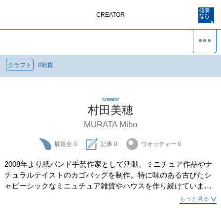
CREATOR
クラフト
#
雑貨
creator
村田美穂
MURATA Miho
展覧会
3
記事
0
ウオッチャー
0
2008年より紙バンド手芸作家として活動。ミニチュア作品やナ
チュラルテイストのカゴバッグを制作。特に味のある古びたシ
ャビーシックなミニュチュア雑貨やハウスを作り続けていま
す。紙ひもから温かさや味わいが伝わると嬉しいです。
もっと見る