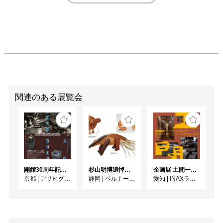
関連のある展覧会
開館30周年記念 山本爲三郎・河井寬次郎没後60年記念 「共鳴 河井寬次郎 × 濱田庄司 ー山本爲三郎コレクションより」
杉山明博追悼展 木とわたし―木工の妙技と美術教育
企画展 土間ーつくって、つかって、再発見ー
京都
|
アサヒグループ大山崎山荘美術館
静岡
|
ベルナール・ビュフェ美術館
愛知
|
INAXライブミュージアム