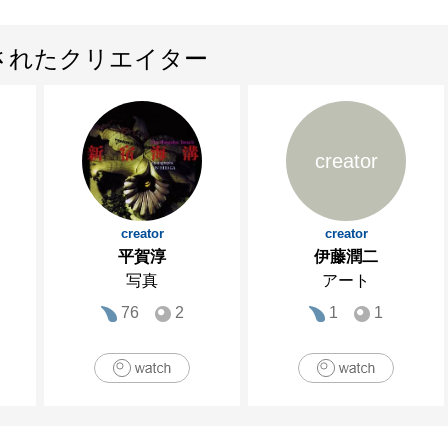
されたクリエイター
creator
creator
creator
平賀淳
伊藤潤二
写真
アート
76
2
1
1