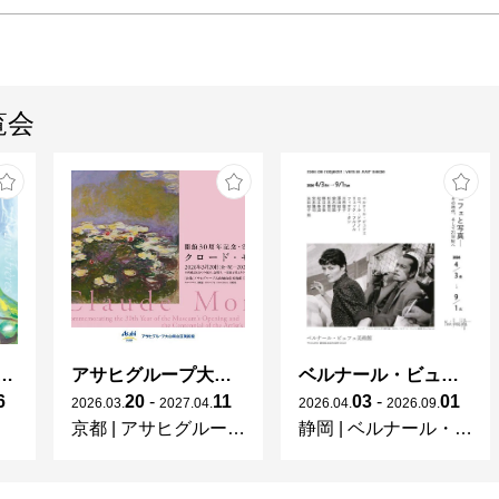
覧会
ガレとドーム、アール･ヌーヴォーのガラス 水辺のやすらぎ、海の神秘」
アサヒグループ大山崎山荘美術館 開館30周年記念展「没後100年 クロード・モネ」
ベルナール・ビュフェと写真 ーカメラがとらえたビュフェとその時代、そして21 世紀へ
6
20
-
11
03
-
01
2026
.
03
.
2027
.
04
.
2026
.
04
.
2026
.
09
.
京都
|
アサヒグループ大山崎山荘美術館
静岡
|
ベルナール・ビュフェ美術館