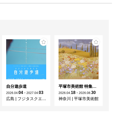
自分遊歩道
平塚市美術館 特集展 花の表現、その多様性／特別展示 新収蔵品展
04
-
03
18
-
30
2026
.
04
.
2027
.
04
.
2026
.
04
.
2026
.
08
.
20
広島
|
フジタスクエアまるくる大野
神奈川
|
平塚市美術館
京