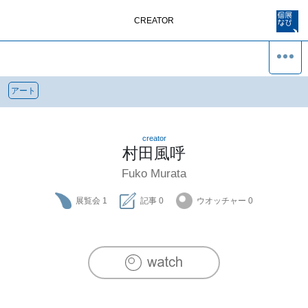
CREATOR
アート
creator
村田風呼
Fuko Murata
展覧会
1
記事
0
ウオッチャー
0