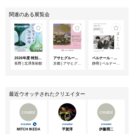
関連のある展覧会
2026年度 特別展「ガレとドーム、アール･ヌーヴォーのガラス 水辺のやすらぎ、海の神秘」
アサヒグループ大山崎山荘美術館 開館30周年記念展「没後100年 クロード・モネ」
ベルナール・ビュフェと写真 ーカメラがとらえたビュフェとその時代、そして21 世紀へ
長野
|
北澤美術館
京都
|
アサヒグループ大山崎山荘美術館
静岡
|
ベルナール・ビュフェ美術館
最近ウオッチされたクリエイター
creator
creator
creator
creator
creator
MITCH IKEDA
平賀淳
伊藤潤二