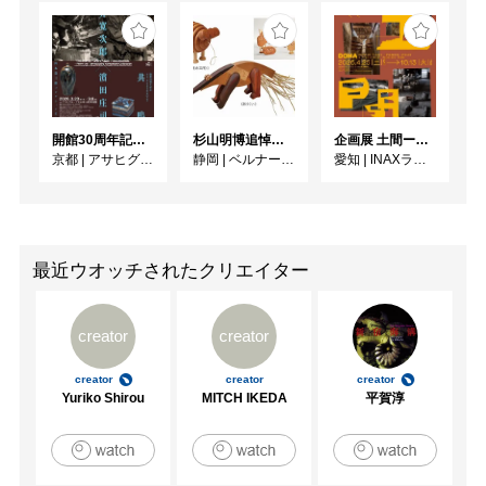
開館30周年記念 山本爲三郎・河井寬次郎没後60年記念 「共鳴 河井寬次郎 × 濱田庄司 ー山本爲三郎コレクションより」
杉山明博追悼展 木とわたし―木工の妙技と美術教育
企画展 土間ーつくって、つかって、再発見ー
京都
|
アサヒグループ大山崎山荘美術館
静岡
|
ベルナール・ビュフェ美術館
愛知
|
INAXライブミュージアム
最近ウオッチされたクリエイター
creator
creator
creator
creator
creator
Yuriko Shirou
MITCH IKEDA
平賀淳