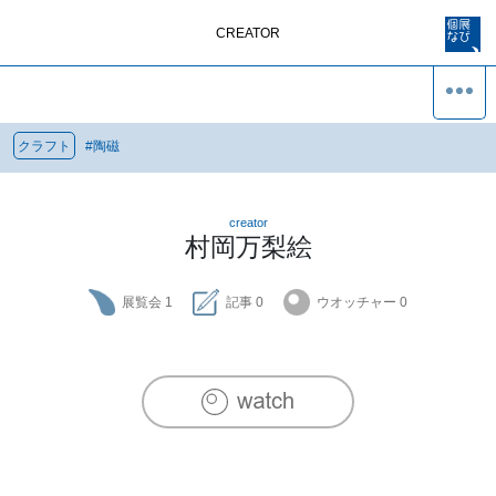
CREATOR
クラフト
#
陶磁
creator
村岡万梨絵
展覧会
1
記事
0
ウオッチャー
0