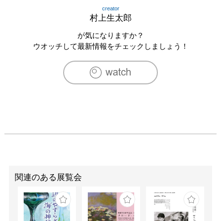
2024　「TAKE FIVE」東急プラザ原宿ハラカド BABY 
creator
THE COFFEE BREW CLUB

村上生太郎
2025　「接続」新生堂

が気になりますか？
[クライアントワーク]

ウオッチして最新情報をチェックしましょう！
2023年度スターバックスカード ハミングバード／デザイ
ン

阪神百貨店「阪神の母の日2023」「阪神の父の日2023」
「阪神の敬老の日2024」／メインビジュアル

資生堂 企業文化誌 「花椿」2023年号 チェインストア制度
100周年特別号 掲載小説「史上最高に私」角田光代／挿絵

UCC GOLD SPECIAL PREMIUM シトラスクリア／パッケ
ージイラスト
関連のある展覧会