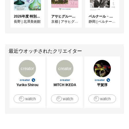
2026年度 特別展「ガレとドーム、アール･ヌーヴォーのガラス 水辺のやすらぎ、海の神秘」
アサヒグループ大山崎山荘美術館 開館30周年記念展「没後100年 クロード・モネ」
ベルナール・ビュフェと写真 ーカメラがとらえたビュフェとその時代、そして21 世紀へ
長野
|
北澤美術館
京都
|
アサヒグループ大山崎山荘美術館
静岡
|
ベルナール・ビュフェ美術館
最近ウオッチされたクリエイター
creator
creator
creator
creator
creator
Yuriko Shirou
MITCH IKEDA
平賀淳