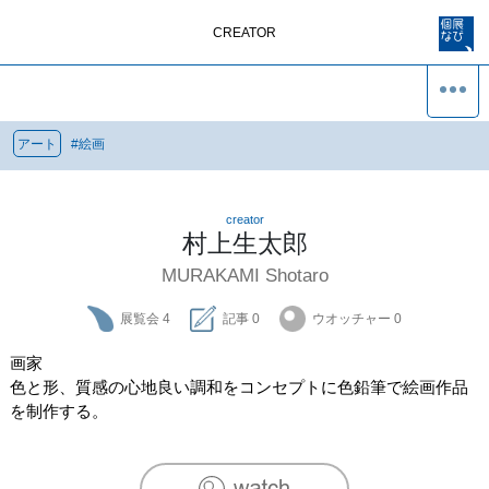
CREATOR
アート
#
絵画
creator
村上生太郎
MURAKAMI Shotaro
展覧会
4
記事
0
ウオッチャー
0
画家

色と形、質感の心地良い調和をコンセプトに色鉛筆で絵画作品
を制作する。