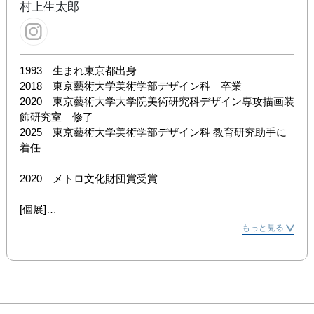
村上生太郎
1993　生まれ東京都出身

2018　東京藝術大学美術学部デザイン科　卒業

2020　東京藝術大学大学院美術研究科デザイン専攻描画装
飾研究室　修了

2025　東京藝術大学美術学部デザイン科 教育研究助手に
着任

2020　メトロ文化財団賞受賞

[個展]

2021　「Inner journey」3331 Arts Chiyoda CUBE 
もっと見る
shop&gallery

2022　「good luck charm」shatter

2023　「HELLO」心斎橋PARCO SkiiMa

2023　「SOMETHING JUST LIKE THIS」about her.

2024　「GROOVE」西武池袋本店 アートスペース
