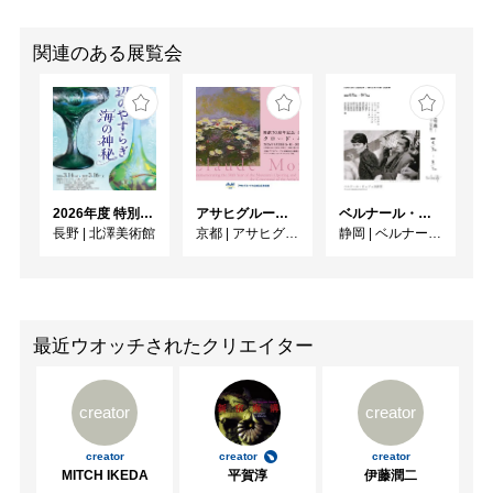
関連のある展覧会
2026年度 特別展「ガレとドーム、アール･ヌーヴォーのガラス 水辺のやすらぎ、海の神秘」
アサヒグループ大山崎山荘美術館 開館30周年記念展「没後100年 クロード・モネ」
ベルナール・ビュフェと写真 ーカメラがとらえたビュフェとその時代、そして21 世紀へ
長野
|
北澤美術館
京都
|
アサヒグループ大山崎山荘美術館
静岡
|
ベルナール・ビュフェ美術館
最近ウオッチされたクリエイター
creator
creator
creator
creator
creator
MITCH IKEDA
平賀淳
伊藤潤二