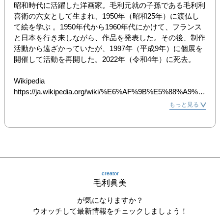
昭和時代に活躍した洋画家。毛利元就の子孫である毛利利
喜衛の六女として生まれ、1950年（昭和25年）に渡仏し
て絵を学ぶ 。1950年代から1960年代にかけて、フランス
と日本を行き来しながら、作品を発表した。その後、制作
活動から遠ざかっていたが、1997年（平成9年）に個展を
開催して活動を再開した。2022年（令和4年）に死去。

Wikipedia

https://ja.wikipedia.org/wiki/%E6%AF%9B%E5%88%A9%E
7%9C%9E%E7%BE%8E
もっと見る
creator
毛利眞美
が気になりますか？
ウオッチして最新情報をチェックしましょう！