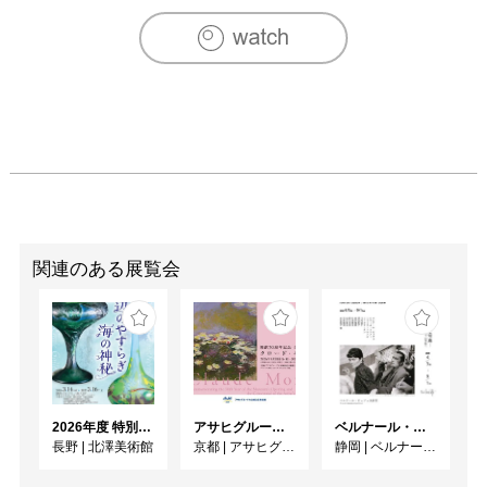
関連のある展覧会
2026年度 特別展「ガレとドーム、アール･ヌーヴォーのガラス 水辺のやすらぎ、海の神秘」
アサヒグループ大山崎山荘美術館 開館30周年記念展「没後100年 クロード・モネ」
ベルナール・ビュフェと写真 ーカメラがとらえたビュフェとその時代、そして21 世紀へ
長野
|
北澤美術館
京都
|
アサヒグループ大山崎山荘美術館
静岡
|
ベルナール・ビュフェ美術館