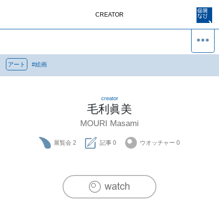
CREATOR
アート
#
絵画
creator
毛利眞美
MOURI Masami
展覧会
2
記事
0
ウオッチャー
0