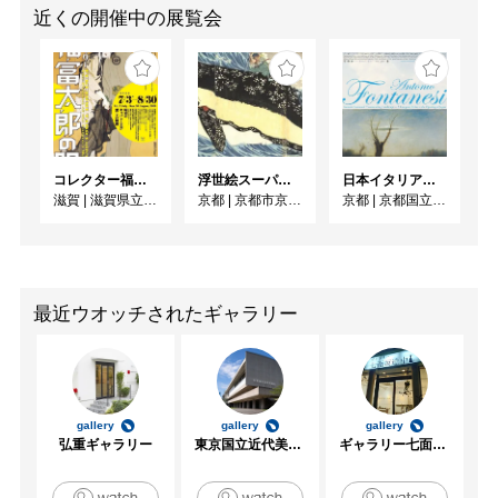
近くの開催中の展覧会
コレクター福富太郎の眼 昭和のキャバレー王が愛した絵画
浮世絵スーパークリエイター 歌川国芳展
日本イタリア国交樹立160周年記念／フォンタネージ来日150周年記念 フォンタネージーイタリアの光・心の風景
滋賀
|
滋賀県立美術館
京都
|
京都市京セラ美術館
京都
|
京都国立近代美術館
最近ウオッチされたギャラリー
gallery
gallery
gallery
弘重ギャラリー
東京国立近代美術館
ギャラリー七面坂途中