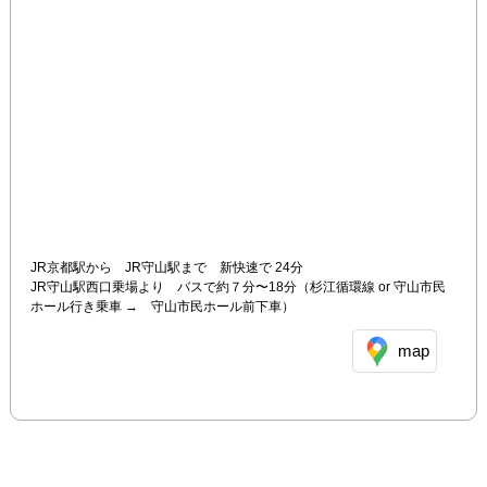
JR京都駅から　JR守山駅まで　新快速で 24分 

JR守山駅西口乗場より　バスで約７分〜18分（杉江循環線 or 守山市民
ホール行き乗車 →　守山市民ホール前下車）
map