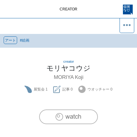
CREATOR
アート
#
絵画
creator
モリヤコウジ
MORIYA Koji
展覧会
1
記事
0
ウオッチャー
0