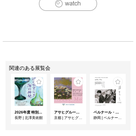
関連のある展覧会
2026年度 特別展「ガレとドーム、アール･ヌーヴォーのガラス 水辺のやすらぎ、海の神秘」
アサヒグループ大山崎山荘美術館 開館30周年記念展「没後100年 クロード・モネ」
ベルナール・ビュフェと写真 ーカメラがとらえたビュフェとその時代、そして21 世紀へ
長野
|
北澤美術館
京都
|
アサヒグループ大山崎山荘美術館
静岡
|
ベルナール・ビュフェ美術館