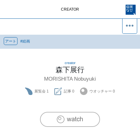
CREATOR
アート
#
絵画
creator
森下展行
MORISHITA Nobuyuki
展覧会
1
記事
0
ウオッチャー
0