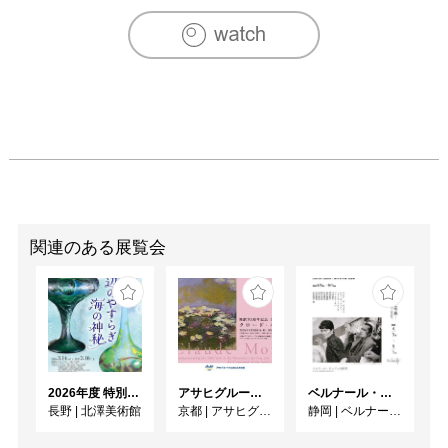
200５　EXPO FACON JAPON -I- 2005(フランスにて現代
美術日本展／小品展) 出品（リヨン）

2006　第4回池田満寿夫記念芸術賞入選(東京)

2006　ACRYL AWARD 2006入選(東京)

2007　第27回現代美術国際交流展ニューヨーク2007出品

2008　第5回現代美術国際展ペルピニャン2008出品（フラ
ンス）

2008　第28回現代美術国際交流展東京2008出品

2008　Wonderland 日本の現代アート出品(香港)

2009　Art Sydney 2009出品（シドニー）

2010　Salon Art Shopping 出品（パリ） 

2011　RED DOT NEW YORK2011出品 (ニューヨーク)

関連のある展覧会
2012　Verge Art NYC 2012出品（ニューヨーク）

2013　SNIFF OUT 2013（スニフアウト2013）出品 （大
阪） 

2018　DISCOVER THE ONE JAPANESE ART 2018 in 
LONDON 出品（イギリス）
2026年度 特別展「ガレとドーム、アール･ヌーヴォーのガラス 水辺のやすらぎ、海の神秘」
アサヒグループ大山崎山荘美術館 開館30周年記念展「没後100年 クロード・モネ」
ベルナール・ビュフェと写真 ーカメラがとらえたビュフェとその時代、そして21 世紀へ
長野
|
北澤美術館
京都
|
アサヒグループ大山崎山荘美術館
静岡
|
ベルナール・ビュフェ美術館