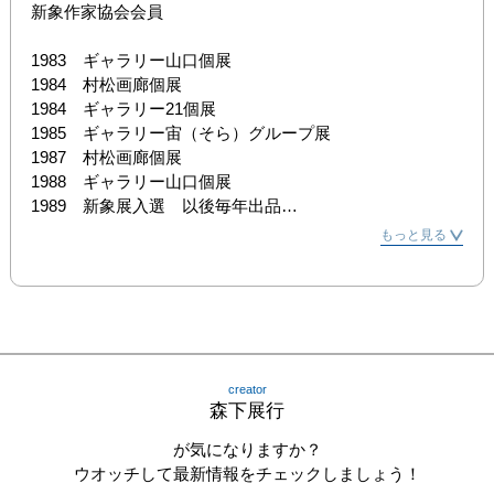
新象作家協会会員

1983　ギャラリー山口個展

1984　村松画廊個展

1984　ギャラリー21個展

1985　ギャラリー宙（そら）グループ展

1987　村松画廊個展

1988　ギャラリー山口個展

1989　新象展入選　以後毎年出品

1991　1991ART CONTEMORAIN JAPONAIS (フランスに
もっと見る
て現代美術日本展) 出品（カルカソンヌ）

1995　東アジアの作家達展出品(日本／千葉)

1996　QUEST FOR NEW VISION3.3.3Group Show出品
(香港)

1997　ART CONTEMORAIN JAPONAIS 1997（フランス
にて現代美術日本展／小品展）出品

creator
2000　第5回昭和シェル石油現代美術賞入選（東京）

森下展行
2001/12-2002/1　EXPO FACON JAPON(フランスにて現
代美術日本展／小品展) 出品 （リヨン）

が気になりますか？
2005　第13回吉原治良賞美術コンクール展入選（大阪）

ウオッチして最新情報をチェックしましょう！