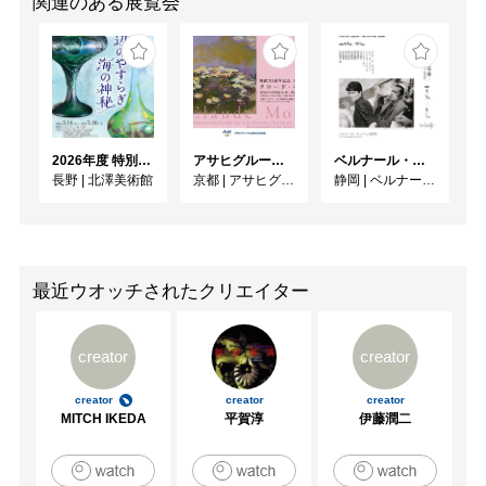
関連のある展覧会
2026年度 特別展「ガレとドーム、アール･ヌーヴォーのガラス 水辺のやすらぎ、海の神秘」
アサヒグループ大山崎山荘美術館 開館30周年記念展「没後100年 クロード・モネ」
ベルナール・ビュフェと写真 ーカメラがとらえたビュフェとその時代、そして21 世紀へ
長野
|
北澤美術館
京都
|
アサヒグループ大山崎山荘美術館
静岡
|
ベルナール・ビュフェ美術館
最近ウオッチされたクリエイター
creator
creator
creator
creator
creator
MITCH IKEDA
平賀淳
伊藤潤二