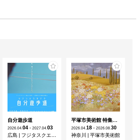
自分遊歩道
平塚市美術館 特集展 花の表現、その多様性／特別展示 新収蔵品展
04
-
03
18
-
30
2026
.
04
.
2027
.
04
.
2026
.
04
.
2026
.
08
.
20
広島
|
フジタスクエアまるくる大野
神奈川
|
平塚市美術館
京