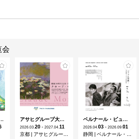
覧会
ガレとドーム、アール･ヌーヴォーのガラス 水辺のやすらぎ、海の神秘」
アサヒグループ大山崎山荘美術館 開館30周年記念展「没後100年 クロード・モネ」
ベルナール・ビュフェと写真 ーカメラがとらえたビュフェとその時代、そして21 世紀へ
6
20
-
11
03
-
01
2026
.
03
.
2027
.
04
.
2026
.
04
.
2026
.
09
.
京都
|
アサヒグループ大山崎山荘美術館
静岡
|
ベルナール・ビュフェ美術館