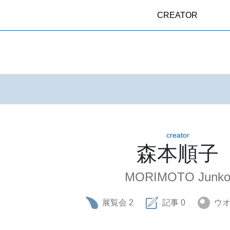
CREATOR
creator
森本順子
MORIMOTO Junk
展覧会
2
記事
0
ウ