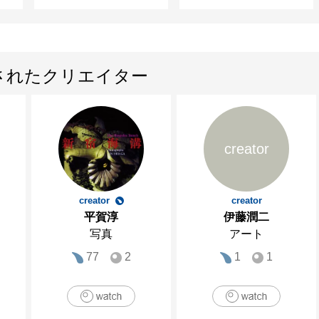
されたクリエイター
creator
creator
creator
平賀淳
伊藤潤二
写真
アート
77
2
1
1