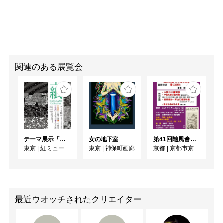
関連のある展覧会
テーマ展示「型紙 KATAGAMI Collection」
女の地下室
第41回隨風會書法篆刻展
東京
|
紅ミュージアム
東京
|
神保町画廊
京都
|
京都市京セラ美術館
最近ウオッチされたクリエイター