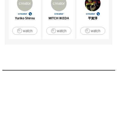
creator
creator
creator
creator
creator
Yuriko Shirou
MITCH IKEDA
平賀淳