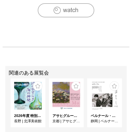
2021　京都日本画新展 美術館「えき」KYOTO
関連のある展覧会
2026年度 特別展「ガレとドーム、アール･ヌーヴォーのガラス 水辺のやすらぎ、海の神秘」
アサヒグループ大山崎山荘美術館 開館30周年記念展「没後100年 クロード・モネ」
ベルナール・ビュフェと写真 ーカメラがとらえたビュフェとその時代、そして21 世紀へ
長野
|
北澤美術館
京都
|
アサヒグループ大山崎山荘美術館
静岡
|
ベルナール・ビュフェ美術館