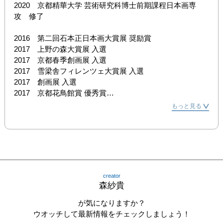
2020　京都精華大学 芸術研究科博士前期課程日本画専
攻　修了

2016　第二回石本正日本画大賞展 奨励賞

2017　上野の森大賞展 入選

2017　京都春季創画展 入選

2017　雪梁舎フィレンツェ大賞展 入選

2017　創画展 入選

2017　京都花鳥館賞 優秀賞

2018　石本正日本画大賞展 奨励賞

もっと見る
2018　京都春季創画展 入選

2019　上野の森大賞展 入選

2019　創画展 入選

2019　京都春季創画展 春季展賞

2019　全関西美術展 入選

2020　上野の森大賞展 入選

creator
2020　京都春季創画展 入選

森紗貴
2020　創画展 入選

2021　京都春季創画展 入選

が気になりますか？
2021　創画展 入選

ウオッチして最新情報をチェックしましょう！