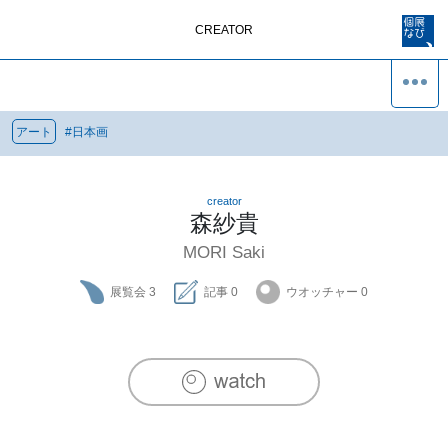
CREATOR
アート
#
日本画
creator
森紗貴
MORI Saki
展覧会
3
記事
0
ウオッチャー
0