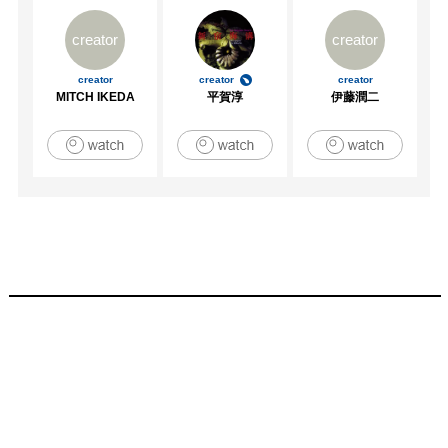
creator
creator
creator
creator
creator
MITCH IKEDA
平賀淳
伊藤潤二