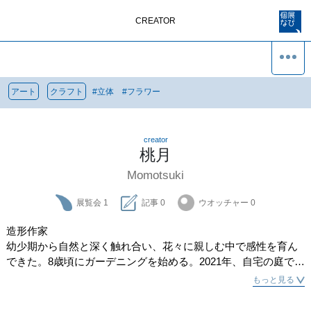
CREATOR
アート
クラフト
#
立体
#
フラワー
creator
桃月
Momotsuki
展覧会
1
記事
0
ウオッチャー
0
造形作家

幼少期から自然と深く触れ合い、花々に親しむ中で感性を育ん
できた。8歳頃にガーデニングを始める。2021年、自宅の庭で育
てた植物を用いて制作した｢妖精のドレス｣をSNSで発表。多く
もっと見る
の反響を呼ぶ。その後本格的に作家活動を開始。独自の視点で
自然の美を表現する作品を現在まで発表し続けている。