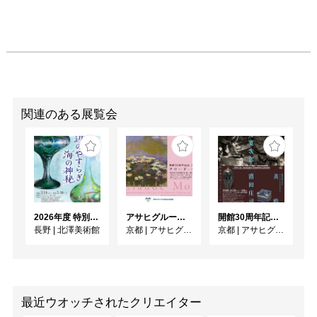
関連のある展覧会
2026年度 特別展「ガレとドーム、アール･ヌーヴォーのガラス 水辺のやすらぎ、海の神秘」
アサヒグループ大山崎山荘美術館 開館30周年記念展「没後100年 クロード・モネ」
開館30周年記念 山本爲三郎・河井寬次郎没後60年記念 「共鳴 河井寬次郎 × 濱田庄司 ー山本爲三郎コレクションより」
長野
|
北澤美術館
京都
|
アサヒグループ大山崎山荘美術館
京都
|
アサヒグループ大山崎山荘美術館
最近ウオッチされたクリエイター