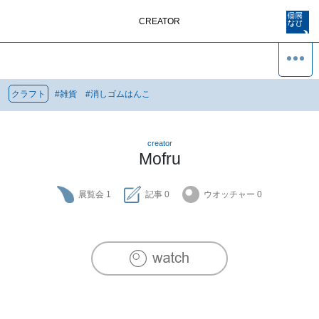
CREATOR
クラフト
#
雑貨
#
消しゴムはんこ
creator
Mofru
展覧会
1
記事
0
ウオッチャー
0