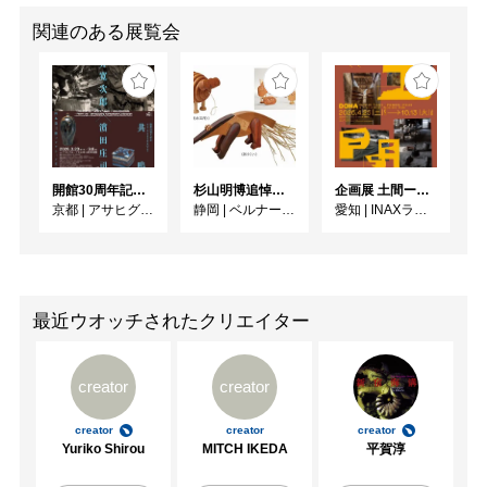
関連のある展覧会
開館30周年記念 山本爲三郎・河井寬次郎没後60年記念 「共鳴 河井寬次郎 × 濱田庄司 ー山本爲三郎コレクションより」
杉山明博追悼展 木とわたし―木工の妙技と美術教育
企画展 土間ーつくって、つかって、再発見ー
京都
|
アサヒグループ大山崎山荘美術館
静岡
|
ベルナール・ビュフェ美術館
愛知
|
INAXライブミュージアム
最近ウオッチされたクリエイター
creator
creator
creator
creator
creator
Yuriko Shirou
MITCH IKEDA
平賀淳