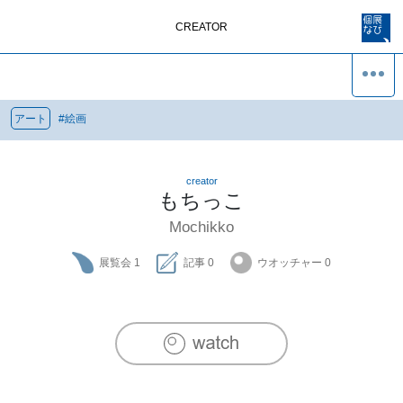
CREATOR
アート
#
絵画
creator
もちっこ
Mochikko
展覧会
1
記事
0
ウオッチャー
0