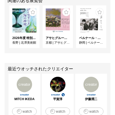
関連のある展覧会
2026年度 特別展「ガレとドーム、アール･ヌーヴォーのガラス 水辺のやすらぎ、海の神秘」
アサヒグループ大山崎山荘美術館 開館30周年記念展「没後100年 クロード・モネ」
ベルナール・ビュフェと写真 ーカメラがとらえたビュフェとその時代、そして21 世紀へ
長野
|
北澤美術館
京都
|
アサヒグループ大山崎山荘美術館
静岡
|
ベルナール・ビュフェ美術館
最近ウオッチされたクリエイター
creator
creator
creator
creator
creator
MITCH IKEDA
平賀淳
伊藤潤二