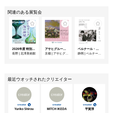
関連のある展覧会
2026年度 特別展「ガレとドーム、アール･ヌーヴォーのガラス 水辺のやすらぎ、海の神秘」
アサヒグループ大山崎山荘美術館 開館30周年記念展「没後100年 クロード・モネ」
ベルナール・ビュフェと写真 ーカメラがとらえたビュフェとその時代、そして21 世紀へ
長野
|
北澤美術館
京都
|
アサヒグループ大山崎山荘美術館
静岡
|
ベルナール・ビュフェ美術館
最近ウオッチされたクリエイター
creator
creator
creator
creator
creator
Yuriko Shirou
MITCH IKEDA
平賀淳