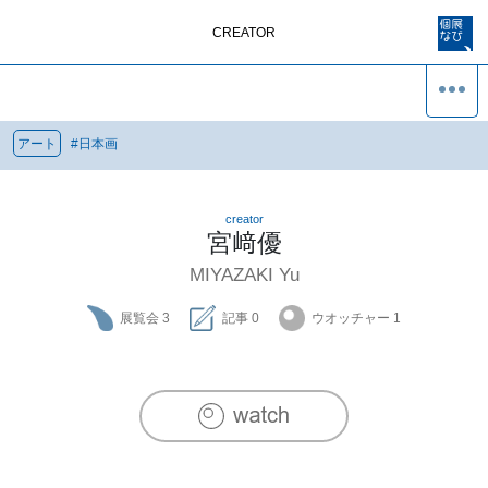
CREATOR
アート
#
日本画
creator
宮﨑優
MIYAZAKI Yu
展覧会
3
記事
0
ウオッチャー
1