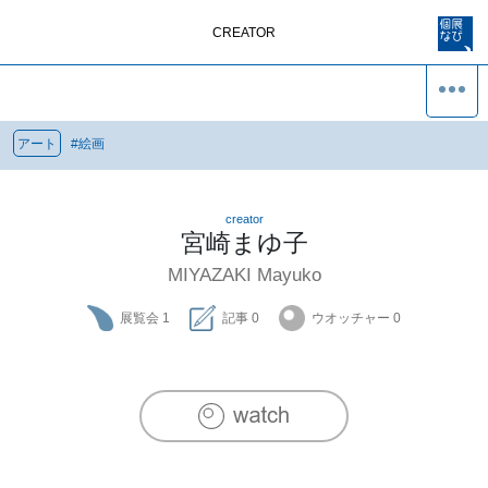
CREATOR
アート
#
絵画
creator
宮崎まゆ子
MIYAZAKI Mayuko
展覧会
1
記事
0
ウオッチャー
0