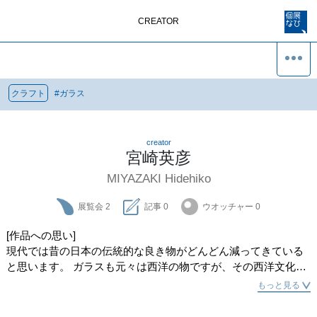
CREATOR
クラフト
#
ガラス
creator
宮崎英彦
MIYAZAKI Hidehiko
展覧会
2
記事
0
ウオッチャー
0
[作品への思い]

現代では昔の日本の伝統的な良き物がどんどん減ってきている
と思います。 ガラスも元々は西洋の物ですが、その西洋文化と
日本の先人達が 作り上げてきた日本美を融合できないかと考え
もっと見る
制作しています。 模様は日本の伝統模様の、角麻を選びまし
た。 和モダンな雰囲気に仕上げております。