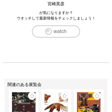
2010　第48回　兵庫工芸展 入賞（兵庫県教育委員会賞）

宮崎英彦
2010　酒の器展 入選 2011年 第49回 兵庫工芸展 入賞（兵
庫県知事賞）

が気になりますか？
2011　第49回 兵庫県展 入選 

ウオッチして最新情報をチェックしましょう！
2012　札幌芸術の森 ビアマグランカイ 入選

2019　第2回 北近江サケグラス公募展 入選
関連のある展覧会