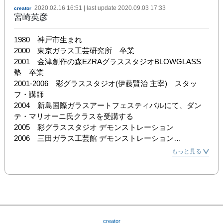
2020.02.16 16:51
| last update
2020.09.03 17:33
creator
宮崎英彦
1980　神戸市生まれ

2000　東京ガラス工芸研究所　卒業

2001　金津創作の森EZRAグラススタジオBLOWGLASS
塾　卒業

2001-2006　彩グラススタジオ(伊藤賢治 主宰)　スタッ
フ・講師

2004　新島国際ガラスアートフェスティバルにて、ダン
テ・マリオーニ氏クラスを受講する

2005　彩グラススタジオ デモンストレーション

2006　三田ガラス工芸館 デモンストレーション

2008　丹波篠山市にて「ガラス工房るん」を設立

もっと見る
2014　さんだクラフトハウス デモンストレーション

2014-2017　さんだクラフトハウス 非常勤講師

毎年 個展・グループ展、宮崎英彦 ガラス展

[賞歴]

2000　酒の器展 入選 

creator