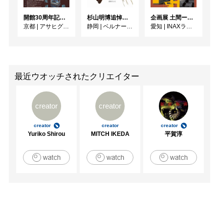
開館30周年記念 山本爲三郎・河井寬次郎没後60年記念 「共鳴 河井寬次郎 × 濱田庄司 ー山本爲三郎コレクションより」
杉山明博追悼展 木とわたし―木工の妙技と美術教育
企画展 土間ーつくって、つかって、再発見ー
京都
|
アサヒグループ大山崎山荘美術館
静岡
|
ベルナール・ビュフェ美術館
愛知
|
INAXライブミュージアム
最近ウオッチされたクリエイター
creator
creator
creator
creator
creator
Yuriko Shirou
MITCH IKEDA
平賀淳