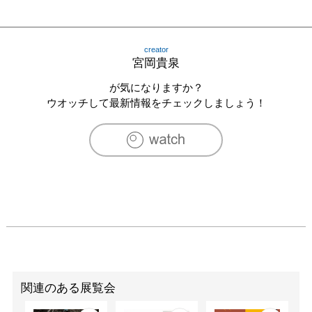
2012　「宮岡貴泉個展」　渋谷西武ギフトギャラリー/東
京

2013　「宮岡貴泉個展」　銀座三越ギャラリー/東京

creator
2014　「宮岡貴泉個展」　京都高島屋アートサロン/京都

宮岡貴泉
2015　「宮岡貴泉個展」　器○□ / 東京

2016　「宮岡貴泉個展」　西武所沢美術画廊/埼玉

が気になりますか？
2016　「宮岡貴泉個展」　ギャラリー青凛/東京

ウオッチして最新情報をチェックしましょう！
2017　「宮岡貴泉個展」　そごう大宮美術画廊/埼玉

2018　「宮岡貴泉個展」　新宿高島屋美術画廊/東京

[グループ展]

2009　飯能丸広百貨店(埼玉)　二人展

2009　ギャラリー集(京都)　グループ展

2010　ギャラリー　コラージュ（京都）　グループ展

2010　ギャラリーknock knock(埼玉)　コラボ展

2012　「スタイリッシュセラミック」　恵比寿三越/東京

2012　「who by art」　渋谷西武美術画廊/東京

2012　「縁」　渋谷西武美術画廊/東京

2012　「ニューセラミック陶京」Shibuya355

関連のある展覧会
2013　「who by art」　池袋西武アートギャラリー/東京
