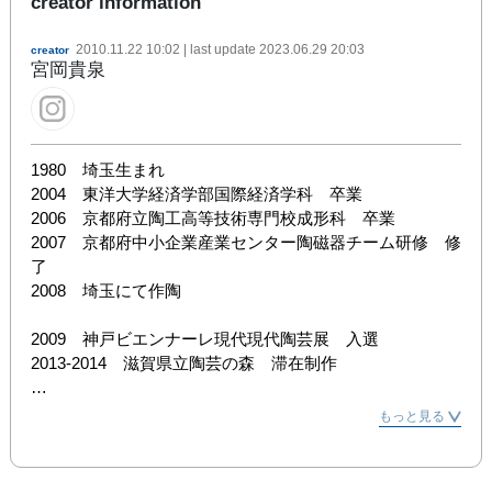
creator information
2010.11.22 10:02
| last update
2023.06.29 20:03
creator
宮岡貴泉
1980　埼玉生まれ

2004　東洋大学経済学部国際経済学科　卒業

2006　京都府立陶工高等技術専門校成形科　卒業

2007　京都府中小企業産業センター陶磁器チーム研修　修
了

2008　埼玉にて作陶

2009　神戸ビエンナーレ現代現代陶芸展　入選

2013-2014　滋賀県立陶芸の森　滞在制作

[個展]

もっと見る
2009　「宮岡貴泉個展」銀座ギャラリーアガペー

2011　「宮岡貴泉個展」　galerie H /東京

2011　「宮岡貴泉個展」　京都高島屋アートサロン/京都
