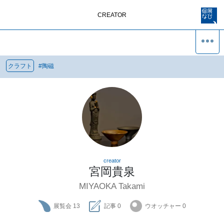
CREATOR
クラフト
#
陶磁
creator
宮岡貴泉
MIYAOKA Takami
展覧会
13
記事
0
ウオッチャー
0