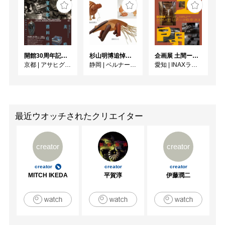
2013　「who by art」　渋谷西武美術画廊/東京

2013　「古ノ今」　恵比寿三越/東京

2013　「スタイリッシュセラミック」　恵比寿三越/東京

2014　「レッドブルミュージックアカデミー in Tokyo」レ
ッドブル東京本社　

開館30周年記念 山本爲三郎・河井寬次郎没後60年記念 「共鳴 河井寬次郎 × 濱田庄司 ー山本爲三郎コレクションより」
杉山明博追悼展 木とわたし―木工の妙技と美術教育
企画展 土間ーつくって、つかって、再発見ー
2014　「who by art」　渋谷西武美術画廊/東京

京都
|
アサヒグループ大山崎山荘美術館
静岡
|
ベルナール・ビュフェ美術館
愛知
|
INAXライブミュージアム
2014　「縁」　渋谷西武美術画廊/東京

2014　「 BELOVED たいせつなもの」艸居 / 京都

2015　「who by art」　渋谷西武美術画廊/東京

2015　「祈ノ美」　渋谷西武美術画廊/東京

2015　「現代擬人化展」　新宿高島屋美術画廊/東京

最近ウオッチされたクリエイター
2016　「ART of ULTRAMAN」　新宿高島屋美術画廊/東
京

creator
creator
2017　「新宿高島屋美術画廊10周年企画展」　新宿高島
屋美術画廊/東京

creator
creator
creator
2017　「get lucky」　新宿高島屋美術画廊 / 東京

MITCH IKEDA
平賀淳
伊藤潤二
2018　「The Living Room」　Arti arki gallery/ 韓国利川

2018　「三諦円融-santaiennyu-」　hpgrp gallery/東京

[アートフェア]

2012　「アート京都」　京都
