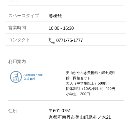
スペースタイプ
美術館
営業時間
10:00
-
16:30
コンタクト
0771-75-1777
利用案内
美山かやぶき美術館・郷土資料
Admission fee
館　両館セット

入場有料
大人（中学生以上）500円

団体割引（10名様以上）450円

小学生　200円
住所
〒
601-0751
京都府
南丹市美山町島朴ノ木21