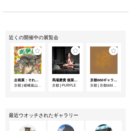
近くの開催中の展覧会
企画展：それいけ！ 応挙塾 －円山応挙とその弟子たち－
馬場磨貴 個展 「DONOR」
京都dddギャラリー第252回企画展 GRAPHIC CUBE –シアターポスター DNPグラフィックデザイン・アーカイブより
京都
|
嵯峨嵐山文華館
京都
|
PURPLE
京都
|
京都dddギャラリー
最近ウオッチされたギャラリー