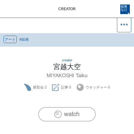
CREATOR
アート
#
絵画
creator
宮越大空
MIYAKOSHI Taiku
展覧会
2
記事
0
ウオッチャー
0