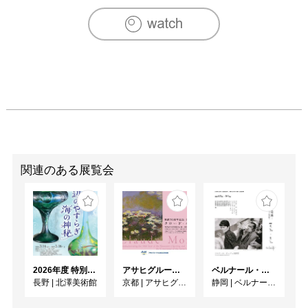
関連のある展覧会
2026年度 特別展「ガレとドーム、アール･ヌーヴォーのガラス 水辺のやすらぎ、海の神秘」
アサヒグループ大山崎山荘美術館 開館30周年記念展「没後100年 クロード・モネ」
ベルナール・ビュフェと写真 ーカメラがとらえたビュフェとその時代、そして21 世紀へ
長野
|
北澤美術館
京都
|
アサヒグループ大山崎山荘美術館
静岡
|
ベルナール・ビュフェ美術館