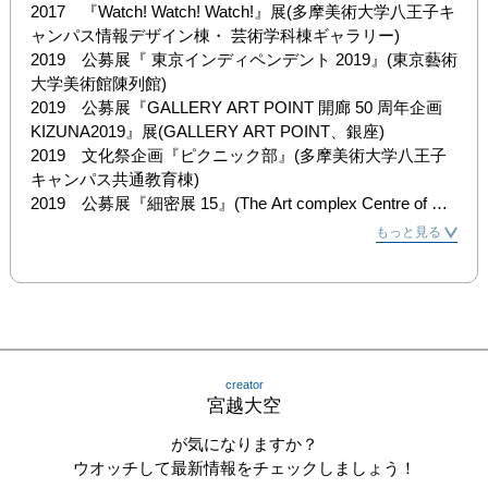
2017　『Watch! Watch! Watch!』展(多摩美術大学八王子キ
ャンパス情報デザイン棟・ 芸術学科棟ギャラリー)

2019　公募展『 東京インディペンデント 2019』(東京藝術
大学美術館陳列館)

2019　公募展『GALLERY ART POINT 開廊 50 周年企画 
KIZUNA2019』展(GALLERY ART POINT、銀座)

2019　文化祭企画『ピクニック部』(多摩美術大学八王子
キャンパス共通教育棟)

2019　公募展『細密展 15』(The Art complex Centre of 
Tokyo、大京町)

もっと見る
2020　『Miniature-細密の世界』展
creator
宮越大空
が気になりますか？
ウオッチして最新情報をチェックしましょう！