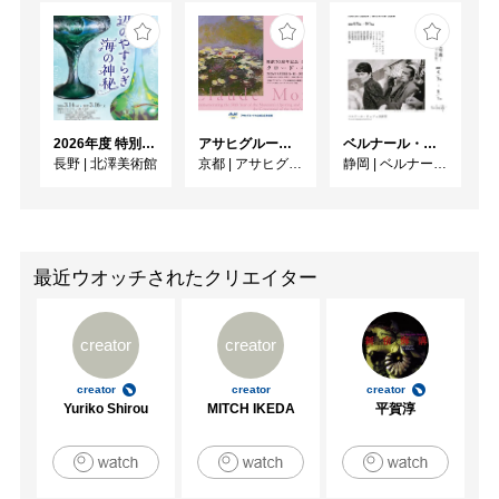
2026年度 特別展「ガレとドーム、アール･ヌーヴォーのガラス 水辺のやすらぎ、海の神秘」
アサヒグループ大山崎山荘美術館 開館30周年記念展「没後100年 クロード・モネ」
ベルナール・ビュフェと写真 ーカメラがとらえたビュフェとその時代、そして21 世紀へ
長野
|
北澤美術館
京都
|
アサヒグループ大山崎山荘美術館
静岡
|
ベルナール・ビュフェ美術館
最近ウオッチされたクリエイター
creator
creator
creator
creator
creator
Yuriko Shirou
MITCH IKEDA
平賀淳