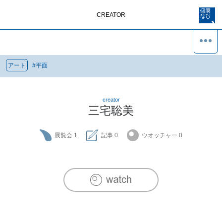
CREATOR
アート
#
平面
creator
三宅聡美
展覧会
1
記事
0
ウオッチャー
0