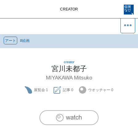
CREATOR
アート
#
絵画
creator
宮川未都子
MIYAKAWA Mitsuko
展覧会
1
記事
0
ウオッチャー
0