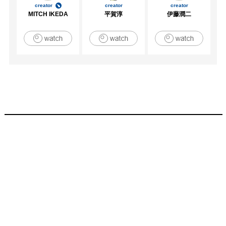
creator
creator
creator
MITCH IKEDA
平賀淳
伊藤潤二