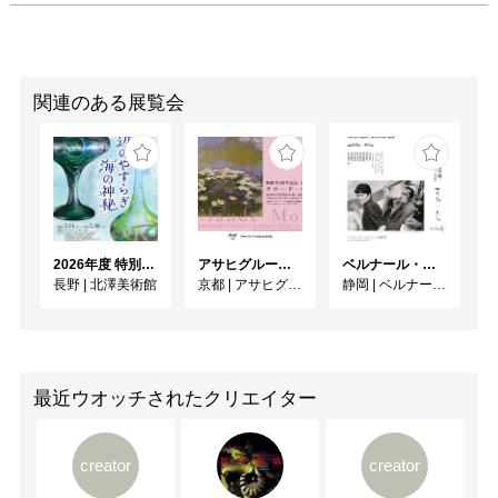
関連のある展覧会
2026年度 特別展「ガレとドーム、アール･ヌーヴォーのガラス 水辺のやすらぎ、海の神秘」
アサヒグループ大山崎山荘美術館 開館30周年記念展「没後100年 クロード・モネ」
ベルナール・ビュフェと写真 ーカメラがとらえたビュフェとその時代、そして21 世紀へ
長野
|
北澤美術館
京都
|
アサヒグループ大山崎山荘美術館
静岡
|
ベルナール・ビュフェ美術館
最近ウオッチされたクリエイター
creator
creator