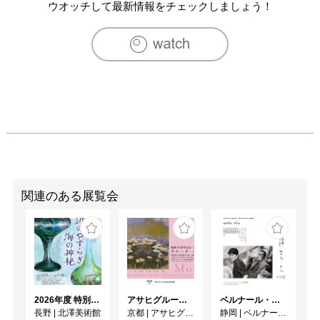
　　　　embody　ギャラリー・マーヤ/大阪

ウオッチして最新情報をチェックしましょう！
　　　　GALLERISM 画廊の視点　大阪府現代美術センタ
ー/大阪

　　　　無人駅舎ギャラリー化計画3　近江鉄道鳥居本駅/
滋賀

　　　　生命　芽が出て　ふくらんで　花が咲いたら/京
都

2010　ECHO TOUR2010 京都府庁旧本館/京都

　　　　Jargon　ギャラリー・マーヤ/大阪

　　　　MIYAHRA YUSAKU EXHIBITION　関西アーバン
銀行/滋賀

　　　　無人駅舎ギャラリー化計画4　近江鉄道鳥居本駅/
滋賀

関連のある展覧会
　　　　スクエア25　4th　ギャルリー・ソレイユ/東京
2026年度 特別展「ガレとドーム、アール･ヌーヴォーのガラス 水辺のやすらぎ、海の神秘」
アサヒグループ大山崎山荘美術館 開館30周年記念展「没後100年 クロード・モネ」
ベルナール・ビュフェと写真 ーカメラがとらえたビュフェとその時代、そして21 世紀へ
長野
|
北澤美術館
京都
|
アサヒグループ大山崎山荘美術館
静岡
|
ベルナール・ビュフェ美術館