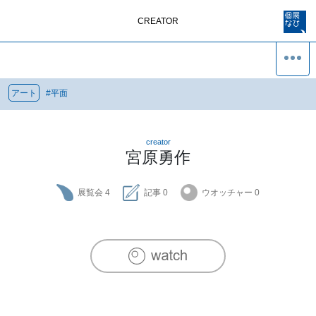
CREATOR
アート
#
平面
creator
宮原勇作
展覧会
4
記事
0
ウオッチャー
0