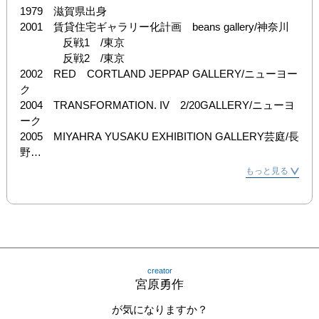
1979　滋賀県出身

2001　賃貸住宅ギャラリー化計画　beans gallery/神奈川

　　　　反戦1　/東京

　　　　反戦2　/東京

2002　RED　CORTLAND JEPPAP GALLERY/ニューヨー
ク

2004　TRANSFORMATION. IV　2/20GALLERY/ニューヨ
ーク

2005　MIYAHRA YUSAKU EXHIBITION GALLERY芸庭/長
野

2007　MIYAHRA YUSAKU EXHIBITION GALLERY芸庭/長
もっと見る
野

　　　　無人駅舎ギャラリー化計画　近江鉄道鳥居本駅/
滋賀

2008　EXHIBITION -自由律-　元麻布ギャラリー佐久平/長
野

　　　　無人駅舎ギャラリー化計画2　近江鉄道鳥居本駅/
creator
滋賀

宮原勇作
　　　　embody　camarada/東京

2009　embody　rainroots/名古屋

が気になりますか？