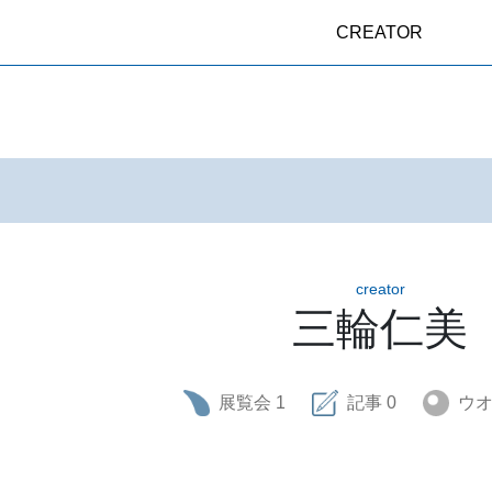
CREATOR
creator
三輪仁美
展覧会
1
記事
0
ウ