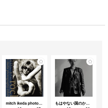
mitch ikeda photography exhibition「rocks」
もはやない国のかつてない光 東ドイツの女性写真家たち
杉