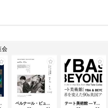
覧会
ng in Shinra -
ベルナール・ビュフェと写真 ーカメラがとらえたビュフェとその時代、そして21 世紀へ
テート美術館 ― YBA & BEYOND 世界を変えた90s英国アート