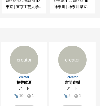
12
-
07
13
-
30
2026
.
06
.
2026
.
08
.
2026
.
06
.
2026
.
08
.
20
東京
|
東京工芸大学 写大ギャラリー
神奈川
|
神奈川県立近代美術館 葉山
東
creator
creator
creator
creator
福井欧夏
吉間春樹
アート
アート
10
1
5
1