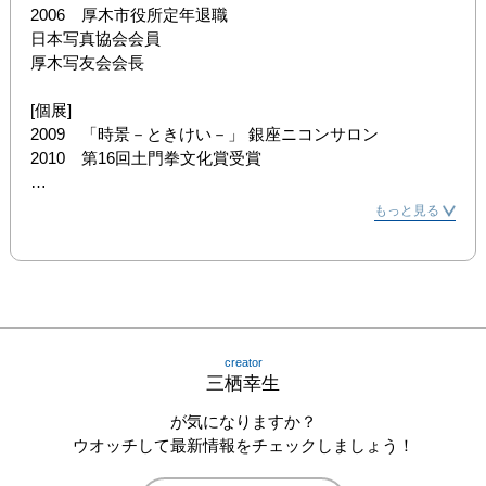
2006　厚木市役所定年退職

日本写真協会会員

厚木写友会会長

[個展]

2009　「時景－ときけい－」 銀座ニコンサロン

2010　第16回土門拳文化賞受賞

[写真集]

もっと見る
「時景－ときけい－」 (株)日本カメラ社
creator
三栖幸生
が気になりますか？
ウオッチして最新情報をチェックしましょう！