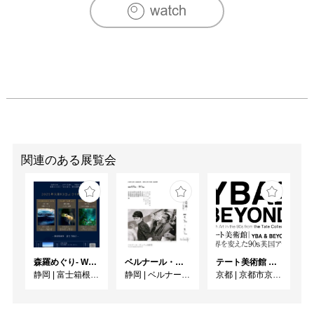
関連のある展覧会
森羅めぐり- Wandering in Shinra -
ベルナール・ビュフェと写真 ーカメラがとらえたビュフェとその時代、そして21 世紀へ
テート美術館 ― YBA & BEYOND 世界を変えた90s英国アート
静岡
|
富士箱根カントリークラブ
静岡
|
ベルナール・ビュフェ美術館
京都
|
京都市京セラ美術館