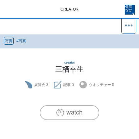
CREATOR
写真
#
写真
creator
三栖幸生
展覧会
3
記事
0
ウオッチャー
0