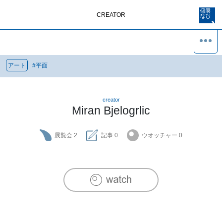
CREATOR
アート
#
平面
creator
Miran Bjelogrlic
展覧会
2
記事
0
ウオッチャー
0