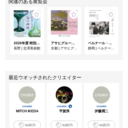
関連のある展覧会
2026年度 特別展「ガレとドーム、アール･ヌーヴォーのガラス 水辺のやすらぎ、海の神秘」
アサヒグループ大山崎山荘美術館 開館30周年記念展「没後100年 クロード・モネ」
ベルナール・ビュフェと写真 ーカメラがとらえたビュフェとその時代、そして21 世紀へ
長野
|
北澤美術館
京都
|
アサヒグループ大山崎山荘美術館
静岡
|
ベルナール・ビュフェ美術館
最近ウオッチされたクリエイター
creator
creator
creator
creator
creator
MITCH IKEDA
平賀淳
伊藤潤二