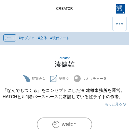
CREATOR
アート
#
オブジェ
#
立体
#
現代アート
creator
湊健雄
展覧会
1
記事
0
ウオッチャー
0
「なんでもつくる」をコンセプトにした湊 建雄事務所を運営。

HATCHビル1階バースペースに常設している虹ライトの作者。
もっと見る