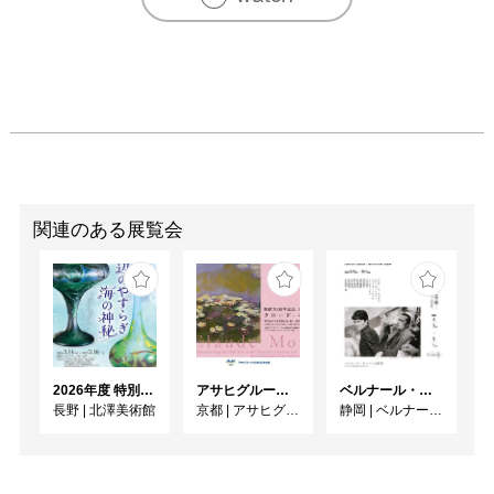
関連のある展覧会
2026年度 特別展「ガレとドーム、アール･ヌーヴォーのガラス 水辺のやすらぎ、海の神秘」
アサヒグループ大山崎山荘美術館 開館30周年記念展「没後100年 クロード・モネ」
ベルナール・ビュフェと写真 ーカメラがとらえたビュフェとその時代、そして21 世紀へ
長野
|
北澤美術館
京都
|
アサヒグループ大山崎山荘美術館
静岡
|
ベルナール・ビュフェ美術館