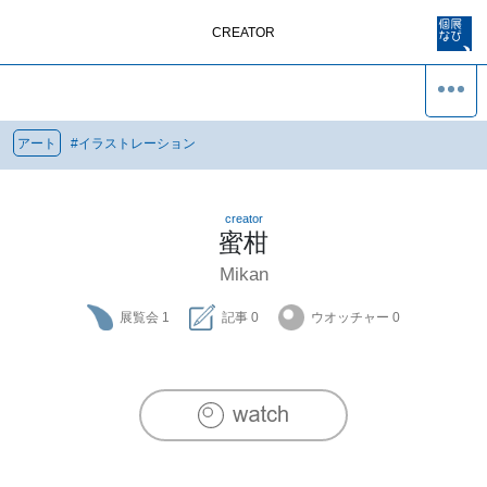
CREATOR
アート
#
イラストレーション
creator
蜜柑
Mikan
展覧会
1
記事
0
ウオッチャー
0