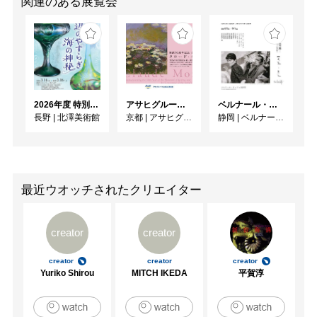
関連のある展覧会
2026年度 特別展「ガレとドーム、アール･ヌーヴォーのガラス 水辺のやすらぎ、海の神秘」
アサヒグループ大山崎山荘美術館 開館30周年記念展「没後100年 クロード・モネ」
ベルナール・ビュフェと写真 ーカメラがとらえたビュフェとその時代、そして21 世紀へ
長野
|
北澤美術館
京都
|
アサヒグループ大山崎山荘美術館
静岡
|
ベルナール・ビュフェ美術館
最近ウオッチされたクリエイター
creator
creator
creator
creator
creator
Yuriko Shirou
MITCH IKEDA
平賀淳