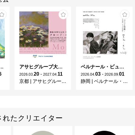
2010　MicroSpaceCompetition

2011　Ceres4Art Prize

2015　Art Prize by Cairo Editore
ガレとドーム、アール･ヌーヴォーのガラス 水辺のやすらぎ、海の神秘」
アサヒグループ大山崎山荘美術館 開館30周年記念展「没後100年 クロード・モネ」
ベルナール・ビュフェと写真 ーカメラがとらえたビュフェとその時代、そして21 世紀へ
6
20
-
11
03
-
01
2026
.
03
.
2027
.
04
.
2026
.
04
.
2026
.
09
.
京都
|
アサヒグループ大山崎山荘美術館
静岡
|
ベルナール・ビュフェ美術館
されたクリエイター