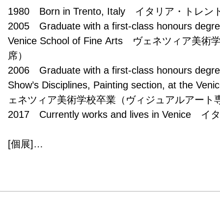
1980　Born in Trento, Italy　イタリア・トレ
2005　Graduate with a first-class honours degree 
Venice School of Fine Arts　ヴェネツ
席）

2006　Graduate with a first-class honours degree
Show’s Disciplines, Painting section, at the Ve
ェネツィア美術学校卒業（ヴィジュアルアート専
2017　Currently works and lives in Ve
[個展]

2007　L’Occhio Gallery, Venice, Italy

2008　Wannabee Gallery, Milan, Italy

2008　CRAM, Mezzocorona, Italy

2010　Like an Oritsuru, curated by Office for the 
2011　Palace of the Region Trentino Alto Adige, T