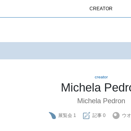
CREATOR
creator
Michela Pedr
Michela Pedron
展覧会
1
記事
0
ウ