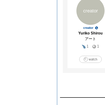
creator
creator
Yuriko Shirou
アート
1
1