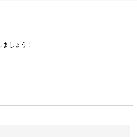
ka, Japan

orary Art, Wannaby 
しましょう！
rt Fair

aelli Gallery

y


