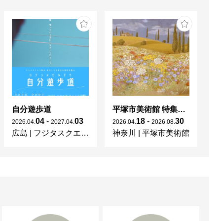
自分遊歩道
平塚市美術館 特集展 花の表現、その多様性／特別展示 新収蔵品展
04
-
03
18
-
30
2026
.
04
.
2027
.
04
.
2026
.
04
.
2026
.
08
.
20
広島
|
フジタスクエアまるくる大野
神奈川
|
平塚市美術館
京