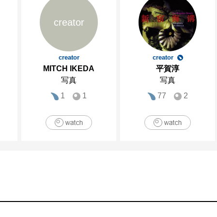
creator
creator
creator
MITCH IKEDA
平賀淳
写真
写真
1
1
77
2