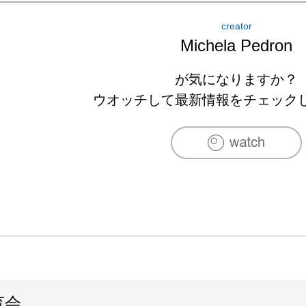
2016　Art For Thought Gallery, Tokyo, Japan

creator
2017　Hiro Gallery Izukogen & Izuokawa, Shizuo
Michela Pedron
[アートフェア]

が気になりますか？
2008　Rome, International Modern and Contemp
ウオッチして最新情報をチェック
Gallery

2010　Bolzano, KunStart 2010, 7th International A
2011　Bologna, ArteFiera 2011, Studio dʼArte Raff
　　　Torino, The Others 2011, UfoFabrik Galler
2012　Milano, AAF 2012, UfoFabrik Gallery

　　　Bolzano, KunstArt 2012, UfoFabrik Gallery
2016　Greece, Art Thessaloniki, Hiro Gallery

[受賞歴]

覧会
2008　Laguna Art Prize
