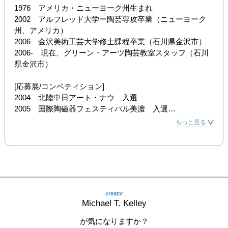
1976　アメリカ・ニューヨーク州生まれ

2002　アルフレッド大学ー陶芸専攻卒業（ニューヨーク
州、アメリカ）

2006　金沢美術工芸大学修士課程卒業（石川県金沢市）

2006-　現在、グリーン・アーツ陶芸教室スタッフ（石川
県金沢市）

[応募展/コンペティション]

2004　北陸中日アート・ナウ　入選

2005　国際陶磁器フェスティバル美濃　入選

　　　　越前ユニークな器展　特別賞

もっと見る
　　　　現代工芸展　入選

2006　越前ユニークな器展　特別賞

　　　　めしわんグランプリー　入選

2008　金沢Oneわん大賞展　優秀賞

2010　金沢市工芸展　入選

　　　　金津創作の森　第5回酒の器展　入選

creator
Michael T. Kelley
[グループ展/個展]

2004　日韓交流展　グループ展（愛知県）

が気になりますか？