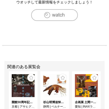
2005　珪藻土アートプロジェクト／21世紀美術館（石川
ウオッチして最新情報をチェックしましょう！
県金沢市）

2006　三人展CERAMIX3 国際交流センター（石川県金沢
市）

　　　　NATIVES マイケル・ケリー陶磁展　グリーン・
アーツギャラリー

2007　蕎麦の時間グループ展（茨城県）

2008　マイケル・ケリー陶磁器展　大和香林坊デパート
（石川県金沢市）

2009　マイケル・ケリー”茶器展”　ミュゼ　カフェ＆ギャ
ラリー（石川県金沢市）

2010　マイケル・ケリー”流れる色と形”　ミュゼ　カフェ
＆ギャラリー（石川県金沢市）

関連のある展覧会
　　　　吉野谷村・吉野工芸の里　国際セラミック交流
展　（石川県金沢市）

　　　　マイケル・ケリー陶展　ガレリーア・レティー
ロ・デ・オーロ　（兵庫県）　
開館30周年記念 山本爲三郎・河井寬次郎没後60年記念 「共鳴 河井寬次郎 × 濱田庄司 ー山本爲三郎コレクションより」
杉山明博追悼展 木とわたし―木工の妙技と美術教育
企画展 土間ーつくって、つかって、再発見ー
京都
|
アサヒグループ大山崎山荘美術館
静岡
|
ベルナール・ビュフェ美術館
愛知
|
INAXライブミュージアム