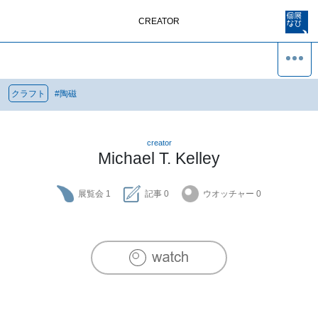
CREATOR
クラフト
#
陶磁
creator
Michael T. Kelley
展覧会
1
記事
0
ウオッチャー
0