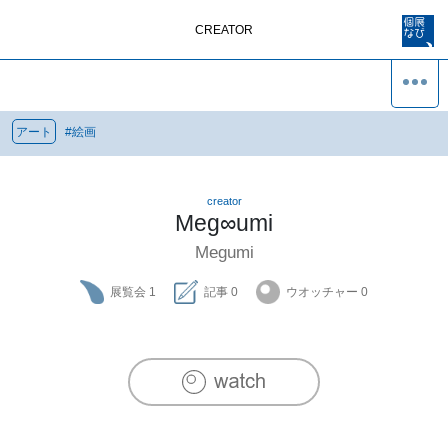
CREATOR
アート
#
絵画
creator
Meg∞umi
Megumi
展覧会
1
記事
0
ウオッチャー
0