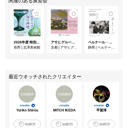
関連のある展覧会
2026年度 特別展「ガレとドーム、アール･ヌーヴォーのガラス 水辺のやすらぎ、海の神秘」
アサヒグループ大山崎山荘美術館 開館30周年記念展「没後100年 クロード・モネ」
ベルナール・ビュフェと写真 ーカメラがとらえたビュフェとその時代、そして21 世紀へ
長野
|
北澤美術館
京都
|
アサヒグループ大山崎山荘美術館
静岡
|
ベルナール・ビュフェ美術館
最近ウオッチされたクリエイター
creator
creator
creator
creator
creator
Yuriko Shirou
MITCH IKEDA
平賀淳