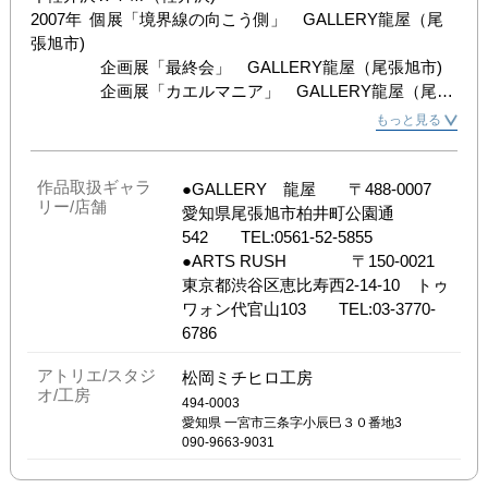
2007年  個展「境界線の向こう側」　GALLERY龍屋（尾
張旭市)

                企画展「最終会」　GALLERY龍屋（尾張旭市)

                企画展「カエルマニア」　GALLERY龍屋（尾張
旭市)

もっと見る
                企画展「小さな世界､ストーリー展」　名古屋栄
ラシック（名古屋市）

            企画展「ロボット代博覧会2008」　明石市自然博
作品取扱ギャラ
●GALLERY　龍屋　　〒488-0007　
リー/店舗
物館（明石市）

愛知県尾張旭市柏井町公園通
2008年  個展「松岡ミチヒロ　08個展」　GALLERY龍屋
542　　TEL:0561-52-5855

（尾張旭市)

●ARTS RUSH　　　　〒150-0021　
                企画展「龍屋こだわりの立体造形展」　
東京都渋谷区恵比寿西2-14-10　トゥ
GALLERY龍屋（尾張旭市)

ワォン代官山103　　TEL:03-3770-
2009年  企画展「ハッピー代官山動物園」　ARTS 
6786
RUSH（東京都渋谷区)

アトリエ/スタジ
松岡ミチヒロ工房
2010年  企画展「昆虫展」　ARTS RUSH（東京都渋谷区)

オ/工房
                グループ展「私ヲ　大空ニ　フキトバシテ」　
494-0003
愛知県
一宮市三条字小辰巳３０番地3
GALLERYスペース游

090-9663-9031
            企画展「尾張旭市龍屋動物園」　GALLERY龍屋
（尾張旭市)
