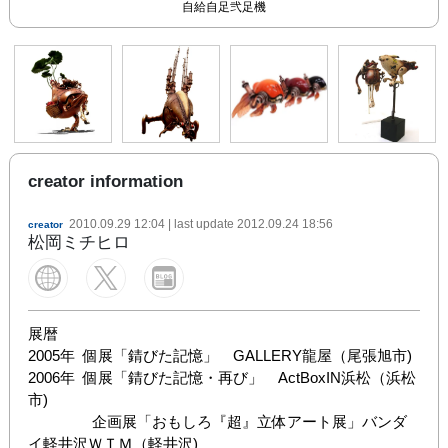
ロケットウサギ と ウサギのメール便
ピラルク型旅客浮遊船
自給自足弐足機
金魚
creator information
2010.09.29 12:04
| last update
2012.09.24 18:56
creator
松岡ミチヒロ
展暦

2005年  個展「錆びた記憶」　GALLERY龍屋（尾張旭市)

2006年  個展「錆びた記憶・再び」　ActBoxIN浜松（浜松
市)

                企画展「おもしろ『超』立体アート展」バンダ
イ軽井沢ＷＴＭ（軽井沢)
