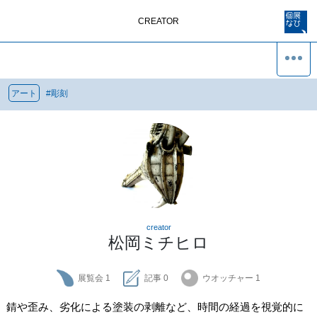
CREATOR
アート
#
彫刻
creator
松岡ミチヒロ
展覧会
1
記事
0
ウオッチャー
1
錆や歪み、劣化による塗装の剥離など、時間の経過を視覚的に