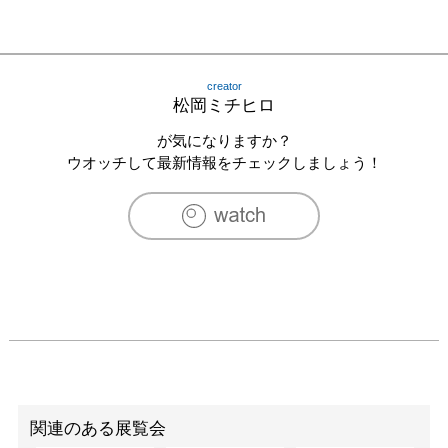
                企画展「かえる展」　ARTS RUSH（東京都渋谷
区)

                グループショー「Assembled Artifacts」Device 
Gallery（カリフォルニア　サンディエゴ)

creator
                グルー展「Japanese artist for next 
松岡ミチヒロ
generation」　SEASONS Gallery（ニューヨーク)

が気になりますか？
                グルー展「CREATORSMARKET 
ウオッチして最新情報をチェックしましょう！
EXHIBITION」　Gallery 80　（東京表参道ヒルズ内　)
関連のある展覧会