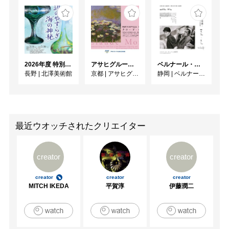
2026年度 特別展「ガレとドーム、アール･ヌーヴォーのガラス 水辺のやすらぎ、海の神秘」
アサヒグループ大山崎山荘美術館 開館30周年記念展「没後100年 クロード・モネ」
ベルナール・ビュフェと写真 ーカメラがとらえたビュフェとその時代、そして21 世紀へ
長野
|
北澤美術館
京都
|
アサヒグループ大山崎山荘美術館
静岡
|
ベルナール・ビュフェ美術館
最近ウオッチされたクリエイター
creator
creator
creator
creator
creator
MITCH IKEDA
平賀淳
伊藤潤二