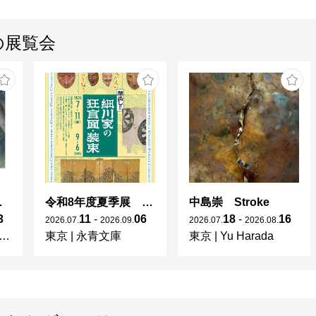
の展覧会
と手」
令和8年度夏季展 えいえいやっとな！蔵出し！細川家の狂言面・装束
中島崇 Stroke
3
11
-
06
18
-
16
2026
.
07
.
2026
.
09
.
2026
.
07
.
2026
.
08
.
東京
|
永青文庫
東京
|
Yu Harada