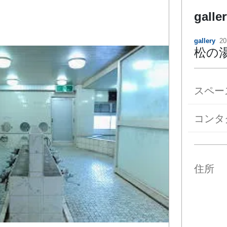
galle
gallery
20
松の
スペー
コンタ
住所