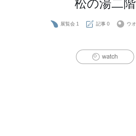
松の湯二階
展覧会
1
記事
0
ウ