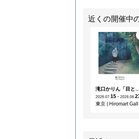
近くの開催中
滝口かりん「目
15
-
2
2026
.
07
.
2026
.
08
.
東京
|
Hiromart Gallery Tokyo