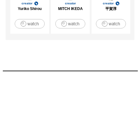
creator
creator
creator
Yuriko Shirou
MITCH IKEDA
平賀淳