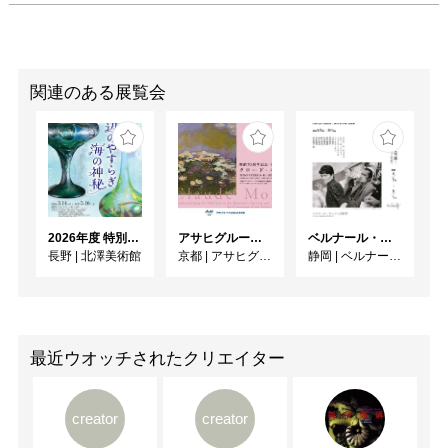
関連のある展覧会
2026年度 特別展「ガレとドーム、アール･ヌーヴォーのガラス 水辺のやすらぎ、海の神秘」
アサヒグループ大山崎山荘美術館 開館30周年記念展「没後100年 クロード・モネ」
ベルナール・ビュフェと写真 ーカメラがとらえたビュフェとその時代、そして21 世紀へ
長野
|
北澤美術館
京都
|
アサヒグループ大山崎山荘美術館
静岡
|
ベルナール・ビュフェ美術館
最近ウオッチされたクリエイター
creator
creator