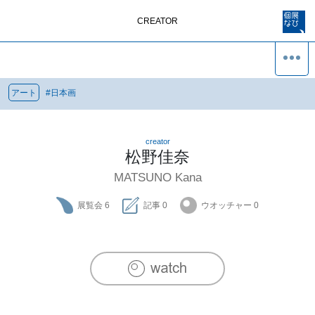
CREATOR
アート
#
日本画
creator
松野佳奈
MATSUNO Kana
展覧会
6
記事
0
ウオッチャー
0